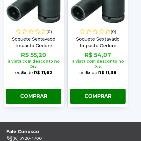
(0)
(0)
Soquete Sextavado
Soquete Sextavado
Impacto Gedore
Impacto Gedore
Encaixe 1/2 Longo
Encaixe 1/2 Longo
R$ 55,20
R$ 54,07
10MM
14MM
à vista com desconto no
à vista com desconto no
à 
Pix.
Pix.
ou
5x
de
R$ 11,62
ou
5x
de
R$ 11,38
COMPRAR
COMPRAR
Fale Conosco
(16) 3720-4700