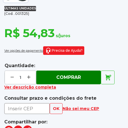
ÚLTIMAS UNIDADES
(Cod. .001325)
R$ 54,83
s/juros
Precisa de Ajuda?
Ver opções de pagamento
Quantidade:
COMPRAR
Ver descrição completa
Consultar prazo e condições do frete
OK
Não sei meu CEP
Compartilhar por: