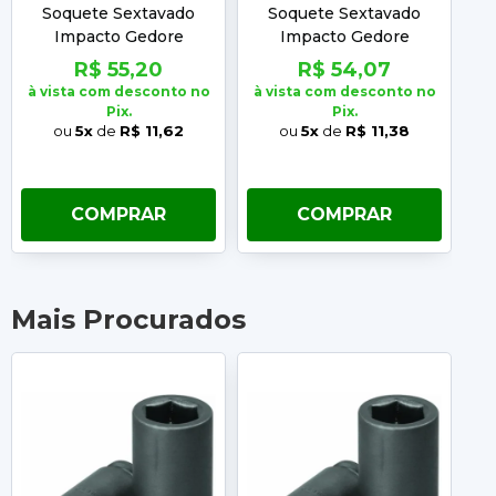
Soquete Sextavado
Soquete Sextavado
Impacto Gedore
Impacto Gedore
Encaixe 1/2 Longo
Encaixe 1/2 Longo
R$ 55,20
R$ 54,07
10MM
14MM
à vista com desconto no
à vista com desconto no
à 
Pix.
Pix.
ou
5x
de
R$ 11,62
ou
5x
de
R$ 11,38
COMPRAR
COMPRAR
Mais Procurados