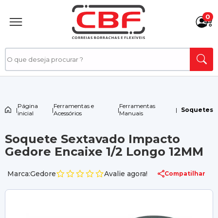
0
Página
Ferramentas e
Ferramentas
|
|
|
|
Soquetes
inicial
Acessórios
Manuais
Soquete Sextavado Impacto
Gedore Encaixe 1/2 Longo 12MM
Marca:Gedore
Avalie agora!
Compatilhar