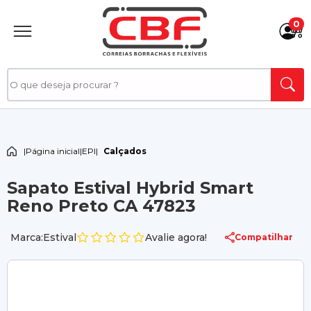
0
|
Página inicial
|
EPI
|
Calçados
Sapato Estival Hybrid Smart
Reno Preto CA 47823
Marca:Estival
Avalie agora!
Compatilhar