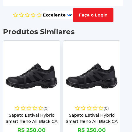
Faça o Login
Produtos Similares
(0)
(0)
Sapato Estival Hybrid
Sapato Estival Hybrid
S
Smart Reno All Black CA
Smart Reno All Black CA
Sm
47823 Numero:38
47823 Numero:39
R$ 250,00
R$ 250,00