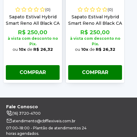
(0)
(0)
Sapato Estival Hybrid
Sapato Estival Hybrid
S
Smart Reno All Black CA
Smart Reno All Black CA
Sm
47823 Numero:38
47823 Numero:39
R$ 250,00
R$ 250,00
à vista com desconto no
à vista com desconto no
à 
Pix.
Pix.
ou
10x
de
R$ 26,32
ou
10x
de
R$ 26,32
COMPRAR
COMPRAR
Fale Conosco
(16) 3720-4700
atendimento@cbfflexiveis.com.br
07:00–18:00 - Plantão de atendimentos 24
horas agendados.