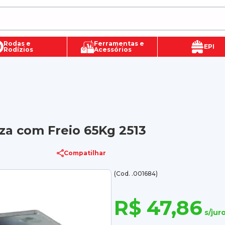
Rodas e
Ferramentas e
EPI
Rodízios
Acessórios
nza com Freio 65Kg 2513
Compatilhar
(Cod. .001684)
R$ 47,86
s/jur