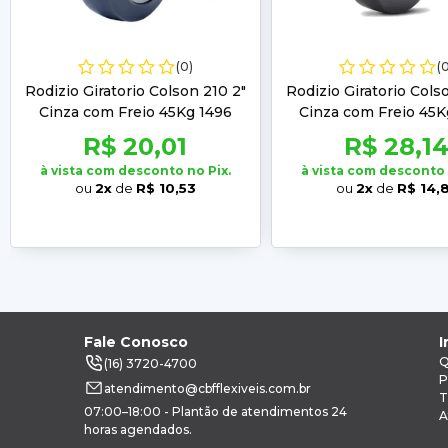
(0)
(
Rodizio Giratorio Colson 210 2"
Rodizio Giratorio Cols
Cinza com Freio 45Kg 1496
Cinza com Freio 45K
R$ 20,01
R$ 28,1
à vista com desconto no Pix.
à vista com desconto 
ou
2x
de
R$ 10,53
ou
2x
de
R$ 14,
Fale Conosco
I
Q
(16) 3720-4700
P
atendimento@cbfflexiveis.com.br
T
07:00–18:00 - Plantão de atendimentos 24
A
horas agendados.