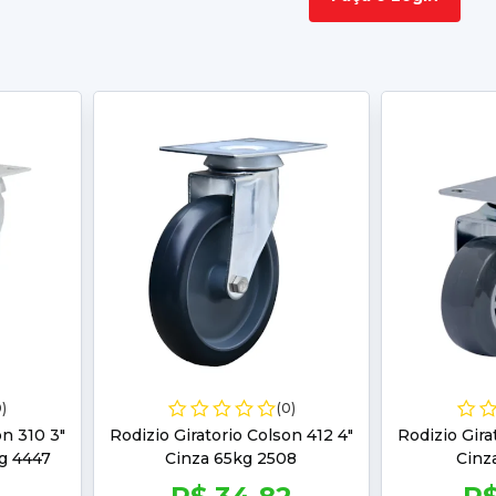
0)
(0)
on 310 3"
Rodizio Giratorio Colson 412 4"
Rodizio Gira
g 4447
Cinza 65kg 2508
Cinz