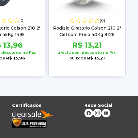
(0)
(0)
torio Colson 210 2"
Rodizio Giratorio Colson 210 2"
a 45Kg 1495
Gel com Freio 40Kg 8126
 13,96
R$ 13,21
m desconto no Pix.
à vista com desconto no Pix.
de
R$ 13,96
ou
1x
de
R$ 13,21
Certificados
Rede Social