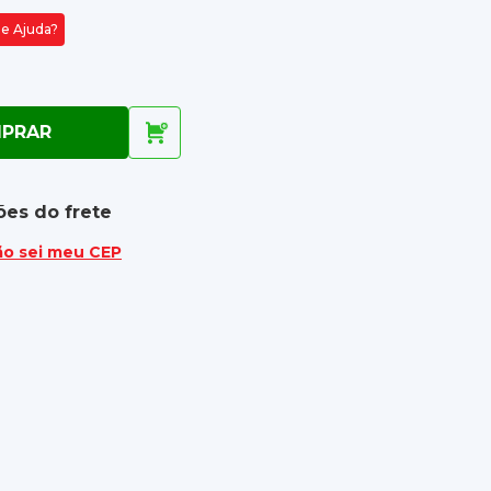
de Ajuda?
PRAR
ões do frete
ão sei meu CEP