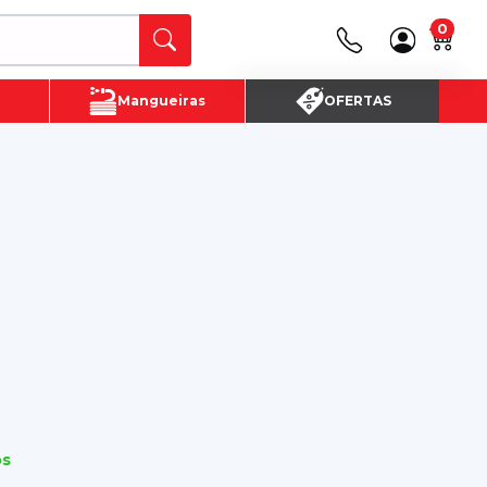
0
Canais de Atendimento
Mangueiras
OFERTAS
(16) 3720 - 4700
SAC:
(16)3720-4700
os