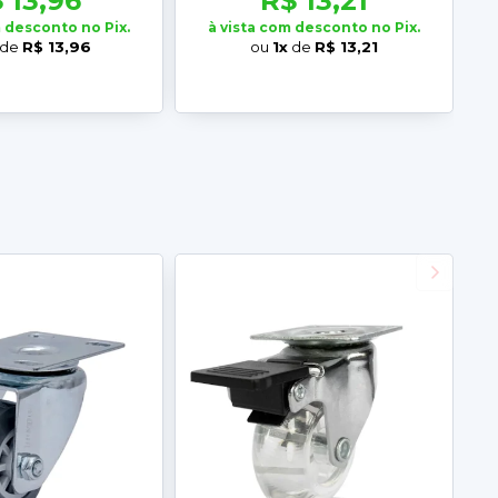
 13,96
R$ 13,21
m desconto no Pix.
à vista com desconto no Pix.
de
R$ 13,96
ou
1x
de
R$ 13,21