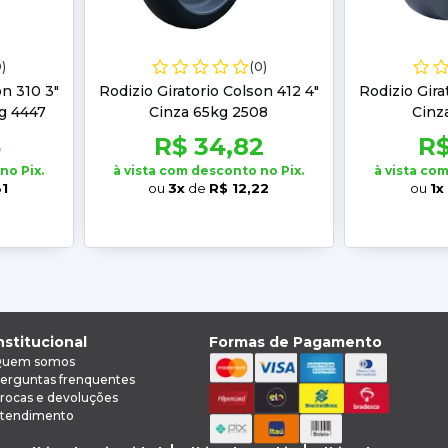
0)
(0)
on 310 3"
Rodizio Giratorio Colson 412 4"
Rodizio Gira
g 4447
Cinza 65kg 2508
Cinz
4
R$ 34,82
R$
no Pix.
à vista com desconto no Pix.
à vista co
81
ou
3x
de
R$ 12,22
ou
1x
nstitucional
Formas de Pagamento
uem somos
erguntas frenquentes
rocas e devoluções
tendimento