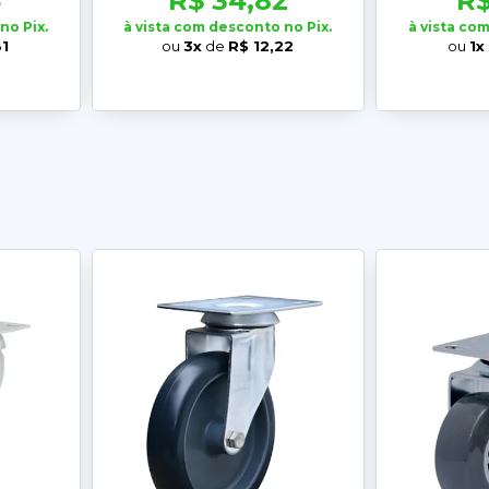
4
R$ 34,82
R$
no Pix.
à vista com desconto no Pix.
à vista co
81
ou
3x
de
R$ 12,22
ou
1x