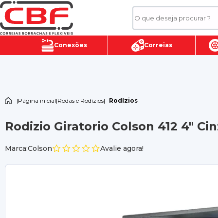
Conexões
Correias
|
Página inicial
|
Rodas e Rodízios
|
Rodízios
Rodizio Giratorio Colson 412 4" Ci
Marca:Colson
Avalie agora!