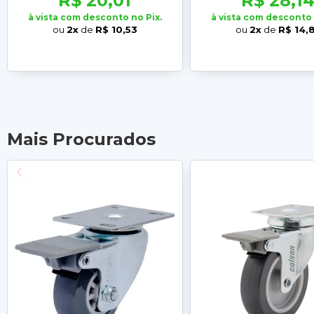
R$ 20,01
R$ 28,1
à vista com desconto no Pix.
à vista com desconto 
ou
2x
de
R$ 10,53
ou
2x
de
R$ 14,
Mais Procurados