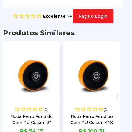
Faça o Login
Produtos Similares
(0)
(0)
Roda Ferro Fundido
Roda Ferro Fundido
Com PU Colson 3"
Com PU Colson 4" X
C
Esfera 150Kg 6973
1.1/2 Esfera 300Kg 5704
R$ 74,17
R$ 100,31