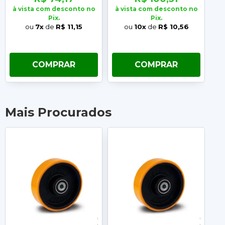
à vista com desconto no
à vista com desconto no
à 
Pix.
Pix.
ou
7x
de
R$ 11,15
ou
10x
de
R$ 10,56
COMPRAR
COMPRAR
Mais Procurados