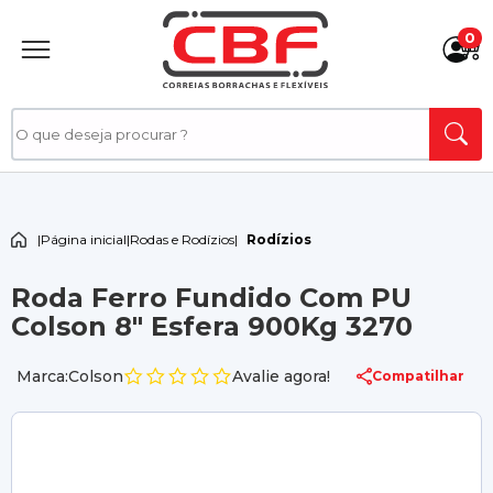
0
|
Página inicial
|
Rodas e Rodízios
|
Rodízios
Roda Ferro Fundido Com PU
Colson 8" Esfera 900Kg 3270
Marca:Colson
Avalie agora!
Compatilhar