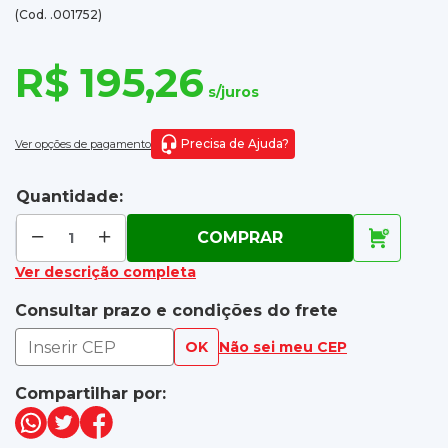
(Cod. .001752)
R$ 195,26
s/juros
Precisa de Ajuda?
Ver opções de pagamento
Quantidade:
COMPRAR
Ver descrição completa
Consultar prazo e condições do frete
OK
Não sei meu CEP
Compartilhar por: