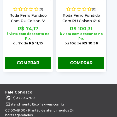
(0)
(0)
Roda Ferro Fundido
Roda Ferro Fundido
Com PU Colson 3"
Com PU Colson 4" X
C
Esfera 150Kg 6973
1.1/2 Esfera 300Kg 5704
R$ 74,17
R$ 100,31
à vista com desconto no
à vista com desconto no
à 
Pix.
Pix.
ou
7x
de
R$ 11,15
ou
10x
de
R$ 10,56
COMPRAR
COMPRAR
Fale Conosco
(16) 3720-4700
atendimento@cbfflexiveis.com.br
07:00–18:00 - Plantão de atendimentos 24
horas agendados.