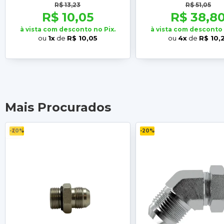
R$ 13,23
R$ 51,05
R$ 10,05
R$ 38,8
à vista com desconto no Pix.
à vista com desconto 
ou
1x
de
R$ 10,05
ou
4x
de
R$ 10,
Mais Procurados
-20%
-20%