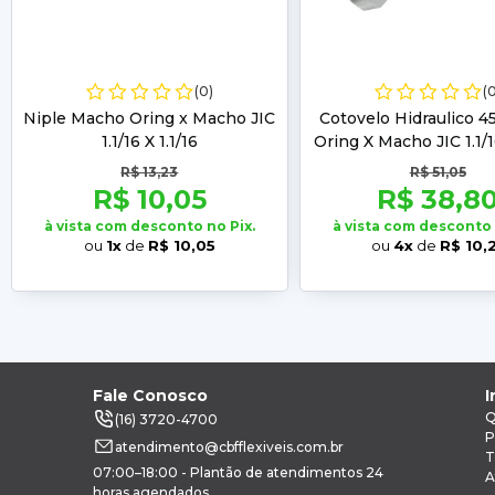
(0)
(
Niple Macho Oring x Macho JIC
Cotovelo Hidraulico 
1.1/16 X 1.1/16
Oring X Macho JIC 1.1/16
R$ 13,23
R$ 51,05
R$ 10,05
R$ 38,8
à vista com desconto no Pix.
à vista com desconto 
ou
1x
de
R$ 10,05
ou
4x
de
R$ 10,
Fale Conosco
I
Q
(16) 3720-4700
P
atendimento@cbfflexiveis.com.br
T
07:00–18:00 - Plantão de atendimentos 24
A
horas agendados.