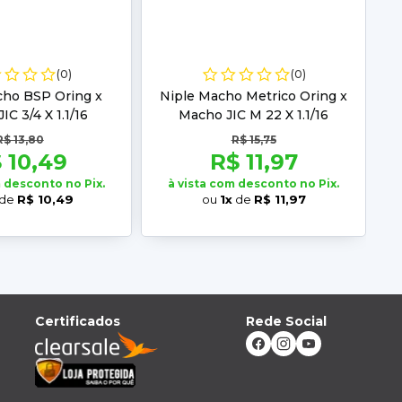
(0)
(0)
cho BSP Oring x
Niple Macho Metrico Oring x
IC 3/4 X 1.1/16
Macho JIC M 22 X 1.1/16
R$ 13,80
R$ 15,75
 10,49
R$ 11,97
m desconto no Pix.
à vista com desconto no Pix.
de
R$ 10,49
ou
1x
de
R$ 11,97
Certificados
Rede Social