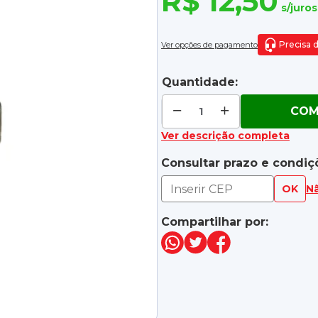
R$ 12,50
s/juros
Precisa 
Ver opções de pagamento
Quantidade:
COM
Ver descrição completa
Consultar prazo e condiç
OK
N
Compartilhar por: