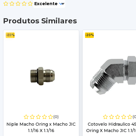
Produtos Similares
-20%
-20%
(0)
(
Niple Macho Oring x Macho JIC
Cotovelo Hidraulico 
1.1/16 X 1.1/16
Oring X Macho JIC 1.1/16