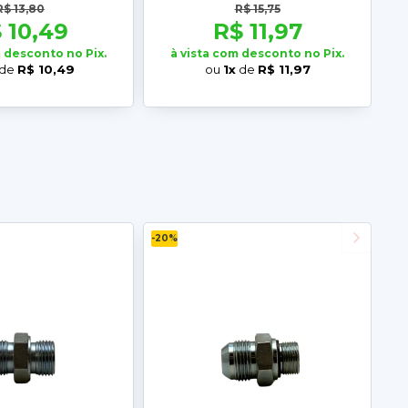
R$ 13,80
R$ 15,75
 10,49
R$ 11,97
m desconto no Pix.
à vista com desconto no Pix.
de
R$ 10,49
ou
1x
de
R$ 11,97
-20%