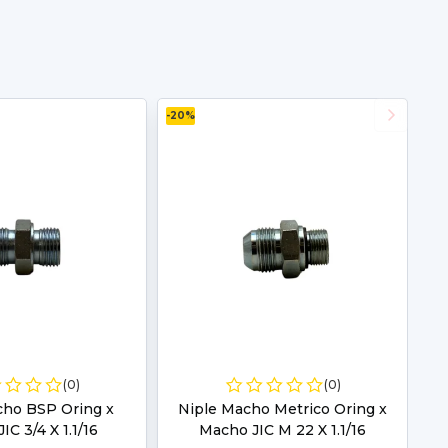
-20%
(0)
(0)
cho BSP Oring x
Niple Macho Metrico Oring x
IC 3/4 X 1.1/16
Macho JIC M 22 X 1.1/16