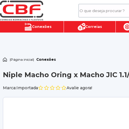
Conexões
Correias
|
Página inicial
|
Conexões
Niple Macho Oring x Macho JIC 1.1/
Marca:Importada
Avalie agora!