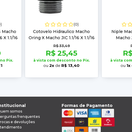
0)
(0)
45 Macho
Cotovelo Hidraulico Macho
Niple Ma
 X 1.1/16
Oring X Macho JIC 1.1/16 X 1.1/16
Macho J
R$ 33,49
0
R$ 25,45
R$
no Pix.
à vista com desconto no Pix.
à vista co
21
ou
2x
de
R$ 13,40
ou
1x
nstitucional
Formas de Pagamento
uem somos
erguntas frenquentes
rocas e devoluções
tendimento