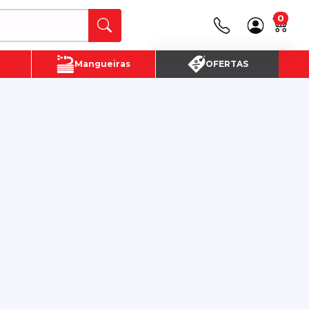
0
Canais de Atendimento
Mangueiras
OFERTAS
(16) 3720 - 4700
SAC:
(16)3720-4700