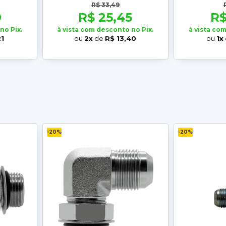
R$ 33,49
0
R$ 25,45
R$
no Pix.
à vista com desconto no Pix.
à vista co
21
ou
2x
de
R$ 13,40
ou
1x
-20%
-20%