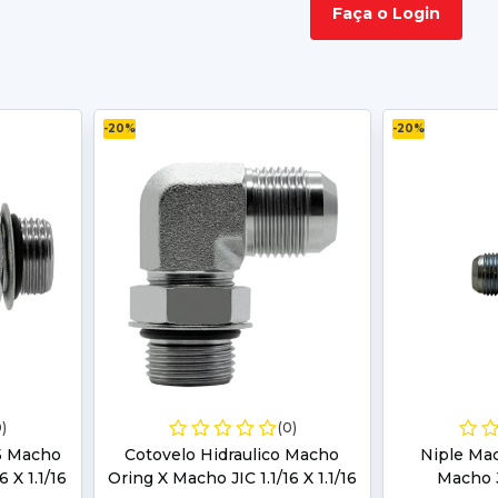
Faça o Login
-20%
-20%
0)
(0)
45 Macho
Cotovelo Hidraulico Macho
Niple Ma
 X 1.1/16
Oring X Macho JIC 1.1/16 X 1.1/16
Macho J