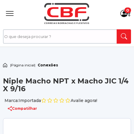
0
|
Página inicial
|
Conexões
Niple Macho NPT x Macho JIC 1/4
X 9/16
Marca:Importada
Avalie agora!
Compatilhar