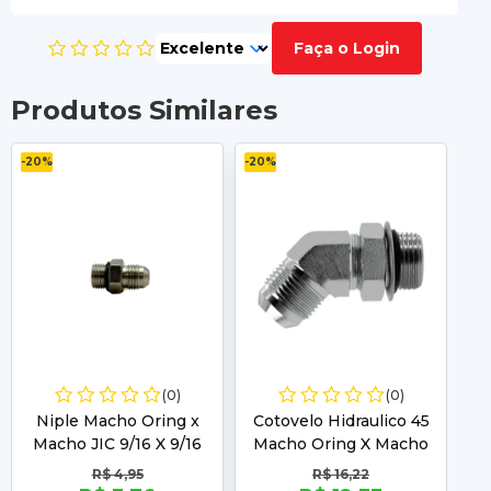
Faça o Login
Produtos Similares
-20%
-20%
-2
(0)
(0)
Niple Macho Oring x
Cotovelo Hidraulico 45
Macho JIC 9/16 X 9/16
Macho Oring X Macho
M
JIC 9/16 X 9/16
R$ 4,95
R$ 16,22