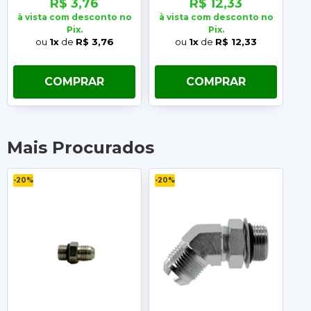
R$ 3,76
R$ 12,33
à vista com desconto no
à vista com desconto no
à 
Pix.
Pix.
ou
1x
de
R$ 3,76
ou
1x
de
R$ 12,33
COMPRAR
COMPRAR
Mais Procurados
-20%
-20%
-2