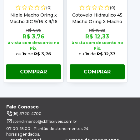
(0)
(0)
Niple Macho Oring x
Cotovelo Hidraulico 45
Macho JIC 9/16 X 9/16
Macho Oring X Macho
M
JIC 9/16 X 9/16
R$ 4,95
R$ 16,22
R$ 3,76
R$ 12,33
à vista com desconto no
à vista com desconto no
à 
Pix.
Pix.
ou
1x
de
R$ 3,76
ou
1x
de
R$ 12,33
COMPRAR
COMPRAR
Fale Conosco
(16) 3720-4700
atendimento@cbfflexiveis.com.br
07:00–18:00 - Plantão de atendimentos 24
horas agendados.