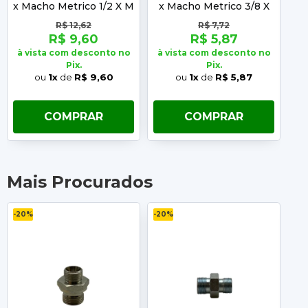
x Macho Metrico 1/2 X M
x Macho Metrico 3/8 X
x
18 T-12
M 18 T-12
R$ 12,62
R$ 7,72
R$ 9,60
R$ 5,87
à vista com desconto no
à vista com desconto no
à 
Pix.
Pix.
ou
1x
de
R$ 9,60
ou
1x
de
R$ 5,87
COMPRAR
COMPRAR
Mais Procurados
-20%
-20%
-2