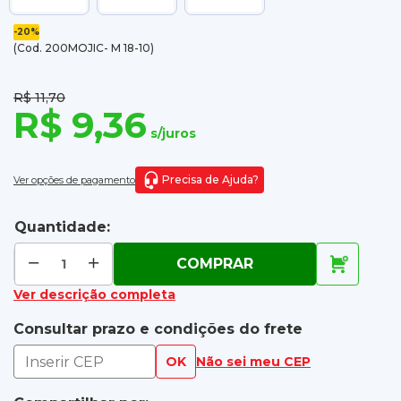
-20%
(Cod. 200MOJIC- M 18-10)
R$ 11,70
R$ 9,36
s/juros
Precisa de Ajuda?
Ver opções de pagamento
Quantidade:
COMPRAR
Ver descrição completa
Consultar prazo e condições do frete
OK
Não sei meu CEP