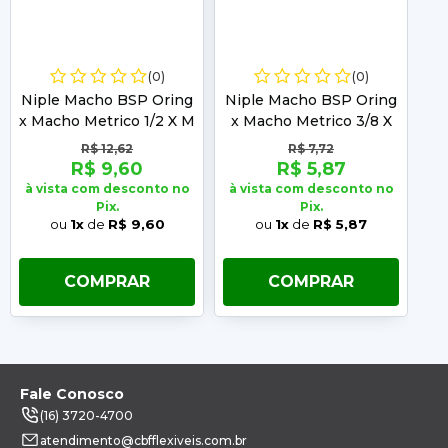
(0)
(0)
Niple Macho BSP Oring
Niple Macho BSP Oring
Ni
x Macho Metrico 1/2 X M
x Macho Metrico 3/8 X
x
18 T-12
M 18 T-12
R$ 12,62
R$ 7,72
R$ 9,60
R$ 5,87
à vista com desconto no
à vista com desconto no
à 
Pix.
Pix.
ou
1x
de
R$ 9,60
ou
1x
de
R$ 5,87
COMPRAR
COMPRAR
Fale Conosco
(16) 3720-4700
atendimento@cbfflexiveis.com.br