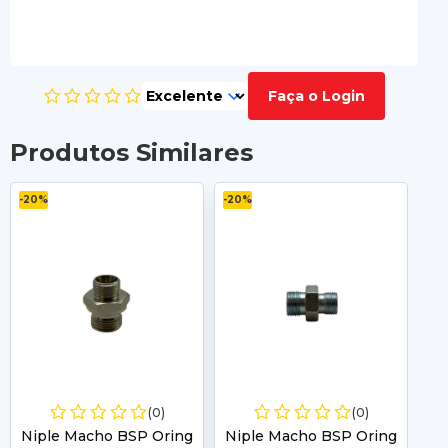
Faça o Login
Produtos Similares
-20%
-20%
-2
(0)
(0)
Niple Macho BSP Oring
Niple Macho BSP Oring
Ni