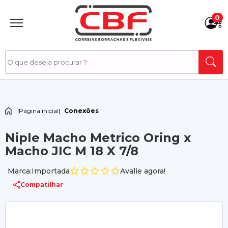
0
|
Página inicial
|
Conexões
Niple Macho Metrico Oring x
Macho JIC M 18 X 7/8
Marca:Importada
Avalie agora!
Compatilhar