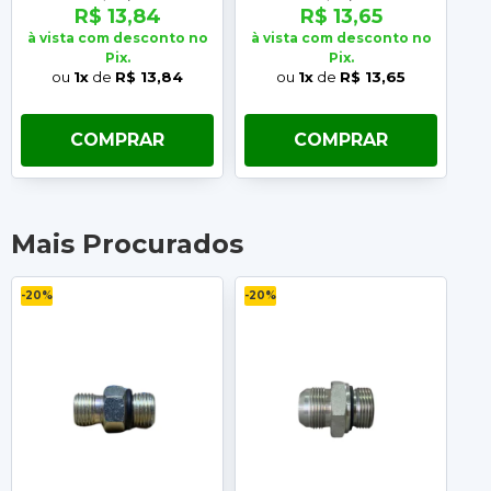
R$ 13,84
R$ 13,65
à vista com desconto no
à vista com desconto no
à 
Pix.
Pix.
ou
1x
de
R$ 13,84
ou
1x
de
R$ 13,65
COMPRAR
COMPRAR
Mais Procurados
-20%
-20%
-2