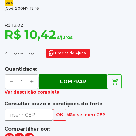
-20%
(Cod. 200NN-12-16)
R$ 13,02
R$ 10,42
s/juros
Precisa de Ajuda?
Ver opções de pagamento
Quantidade:
COMPRAR
Ver descrição completa
Consultar prazo e condições do frete
OK
Não sei meu CEP
Compartilhar por: