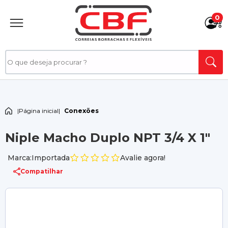
0
|
Página inicial
|
Conexões
Niple Macho Duplo NPT 3/4 X 1"
Marca:Importada
Avalie agora!
Compatilhar