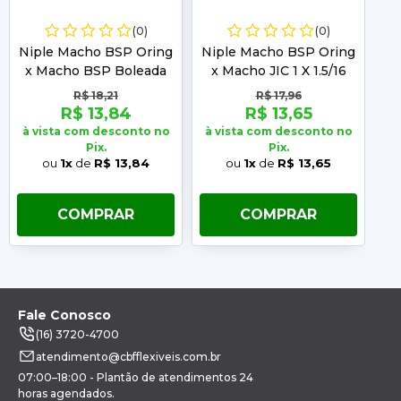
(0)
(0)
Niple Macho BSP Oring
Niple Macho BSP Oring
Ni
x Macho BSP Boleada
x Macho JIC 1 X 1.5/16
x
1/4 x 1/4
R$ 18,21
R$ 17,96
R$ 13,84
R$ 13,65
à vista com desconto no
à vista com desconto no
à 
Pix.
Pix.
ou
1x
de
R$ 13,84
ou
1x
de
R$ 13,65
COMPRAR
COMPRAR
Fale Conosco
(16) 3720-4700
atendimento@cbfflexiveis.com.br
07:00–18:00 - Plantão de atendimentos 24
horas agendados.