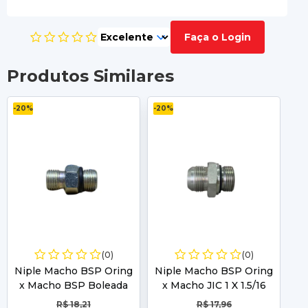
Faça o Login
Produtos Similares
-20%
-20%
-2
(0)
(0)
Niple Macho BSP Oring
Niple Macho BSP Oring
Ni
x Macho BSP Boleada
x Macho JIC 1 X 1.5/16
x
1/4 x 1/4
R$ 18,21
R$ 17,96