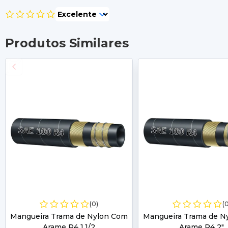
Produtos Similares
(0)
(
Mangueira Trama de Nylon Com
Mangueira Trama de N
Arame R4 1.1/2
Arame R4 2"