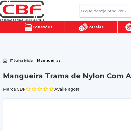
Conexões
Correias
|
Página inicial
|
Mangueiras
Mangueira Trama de Nylon Com Ar
Marca:CBF
Avalie agora!