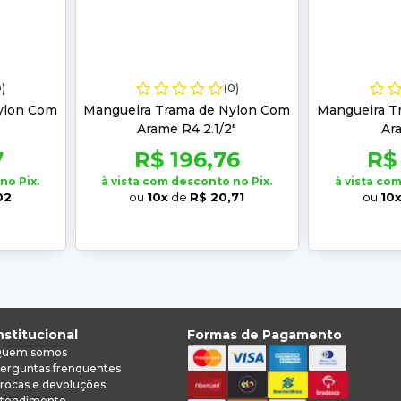
0)
(0)
ylon Com
Mangueira Trama de Nylon Com
Mangueira T
Arame R4 2.1/2"
Ar
7
R$ 196,76
R$
no Pix.
à vista com desconto no Pix.
à vista co
02
ou
10x
de
R$ 20,71
ou
10
nstitucional
Formas de Pagamento
uem somos
erguntas frenquentes
rocas e devoluções
tendimento