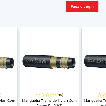
Faça o Login
0)
(0)
ylon Com
Mangueira Trama de Nylon Com
Mangueira T
Arame R4 2.1/2"
Ar