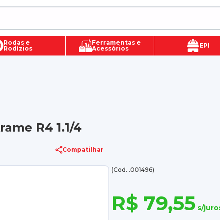
Rodas e
Ferramentas e
EPI
Rodízios
Acessórios
ame R4 1.1/4
Compatilhar
(Cod. .001496)
R$ 79,55
s/juro