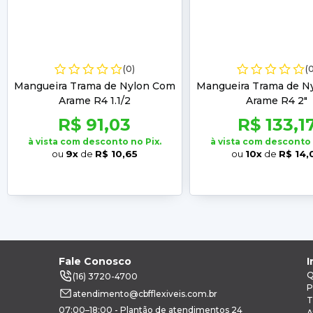
(0)
(
Mangueira Trama de Nylon Com
Mangueira Trama de N
Arame R4 1.1/2
Arame R4 2"
R$ 91,03
R$ 133,1
à vista com desconto no Pix.
à vista com desconto 
ou
9x
de
R$ 10,65
ou
10x
de
R$ 14,
Fale Conosco
I
Q
(16) 3720-4700
P
atendimento@cbfflexiveis.com.br
T
07:00–18:00 - Plantão de atendimentos 24
A