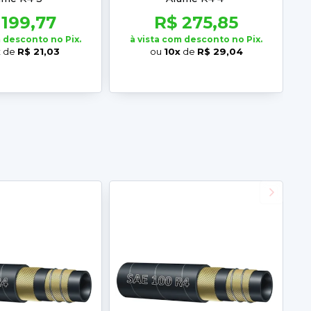
 199,77
R$ 275,85
m desconto no Pix.
à vista com desconto no Pix.
x
de
R$ 21,03
ou
10x
de
R$ 29,04