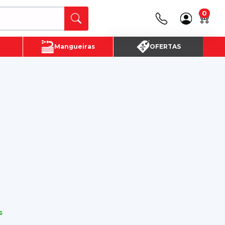
0
Canais de Atendimento
Mangueiras
OFERTAS
(16) 3720 - 4700
SAC:
(16)3720-4700
s