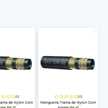
(0)
(0)
rama de Nylon Com
Mangueira Trama de Nylon Com
ame R4 3"
Arame R4 4"