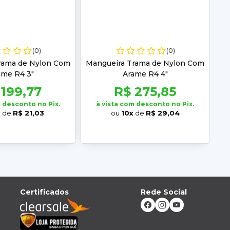
(0)
(0)
rama de Nylon Com
Mangueira Trama de Nylon Com
ame R4 3"
Arame R4 4"
 199,77
R$ 275,85
m desconto no Pix.
à vista com desconto no Pix.
x
de
R$ 21,03
ou
10x
de
R$ 29,04
Certificados
Rede Social