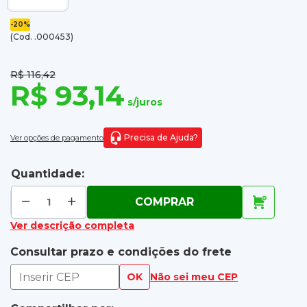
-20%
(Cod. .000453)
R$ 116,42
R$ 93,14
s/juros
Precisa de Ajuda?
Ver opções de pagamento
Quantidade:
COMPRAR
Ver descrição completa
Consultar prazo e condições do frete
OK
Não sei meu CEP