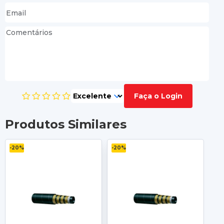
Faça o Login
Produtos Similares
-20%
-20%
-2