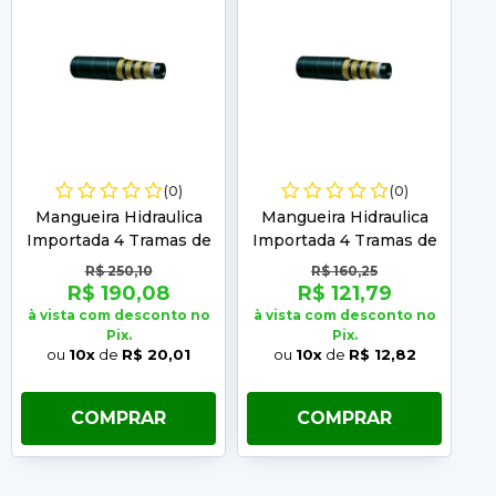
(0)
(0)
Mangueira Hidraulica
Mangueira Hidraulica
M
Importada 4 Tramas de
Importada 4 Tramas de
Im
Aco 1.1/2" 4SH - 1 Metro
Aco 1.1/4" 4SH - 1 Metro
A
R$ 250,10
R$ 160,25
R$ 190,08
R$ 121,79
à vista com desconto no
à vista com desconto no
à 
Pix.
Pix.
ou
10x
de
R$ 20,01
ou
10x
de
R$ 12,82
COMPRAR
COMPRAR