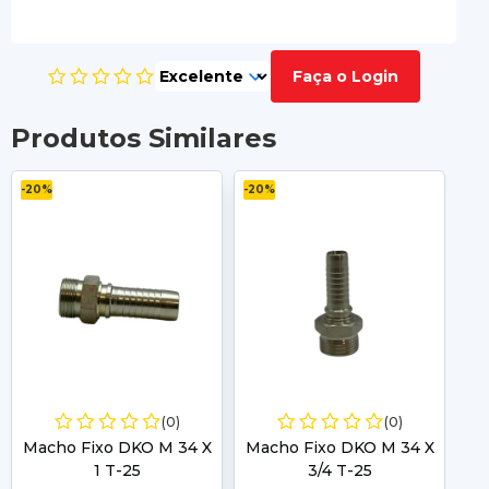
Faça o Login
Produtos Similares
-20%
-20%
-2
(0)
(0)
Macho Fixo DKO M 34 X
Macho Fixo DKO M 34 X
Ma
1 T-25
3/4 T-25