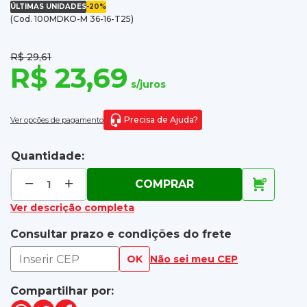
ÚLTIMAS UNIDADES
-20%
(Cod. 100MDKO-M 36-16-T25)
R$ 29,61
R$ 23,69
s/juros
Precisa de Ajuda?
Ver opções de pagamento
Quantidade:
COMPRAR
Ver descrição completa
Consultar prazo e condições do frete
OK
Não sei meu CEP
Compartilhar por: