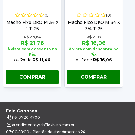
(0)
(0)
Macho Fixo DKO M 34 X
Macho Fixo DKO M 34 X
Ma
1 T-25
3/4 T-25
R$ 28,64
R$ 21,13
R$ 21,76
R$ 16,06
à vista com desconto no
à vista com desconto no
à 
Pix.
Pix.
ou
2x
de
R$ 11,46
ou
1x
de
R$ 16,06
COMPRAR
COMPRAR
Fale Conosco
(16) 3720-4700
atendimento@cbfflexiveis.com.br
07:00–18:00 - Plantão de atendimentos 24