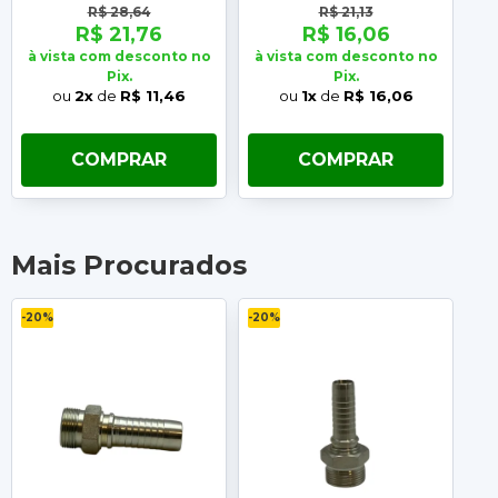
R$ 28,64
R$ 21,13
R$ 21,76
R$ 16,06
à vista com desconto no
à vista com desconto no
à 
Pix.
Pix.
ou
2x
de
R$ 11,46
ou
1x
de
R$ 16,06
COMPRAR
COMPRAR
Mais Procurados
-20%
-20%
-2