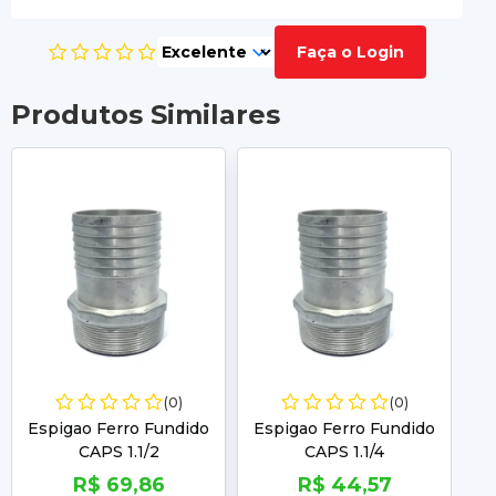
Faça o Login
Produtos Similares
(0)
(0)
Espigao Ferro Fundido
Espigao Ferro Fundido
E
CAPS 1.1/2
CAPS 1.1/4
R$ 69,86
R$ 44,57