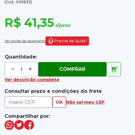
(Cod. .005833)
R$ 41,35
s/juros
Precisa de Ajuda?
Ver opções de pagamento
Quantidade:
COMPRAR
Ver descrição completa
Consultar prazo e condições do frete
OK
Não sei meu CEP
Compartilhar por: