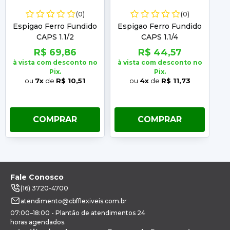
(0)
(0)
Espigao Ferro Fundido
Espigao Ferro Fundido
E
CAPS 1.1/2
CAPS 1.1/4
R$ 69,86
R$ 44,57
à vista com desconto no
à vista com desconto no
à 
Pix.
Pix.
ou
7x
de
R$ 10,51
ou
4x
de
R$ 11,73
COMPRAR
COMPRAR
Fale Conosco
(16) 3720-4700
atendimento@cbfflexiveis.com.br
07:00–18:00 - Plantão de atendimentos 24
horas agendados.