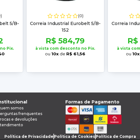
0)
(0)
belt 5/B-
Correia Industrial Eurobelt 5/B-
Correia Indu
152
2
R$ 584,79
R$
no Pix.
à vista com desconto no Pix.
à vista co
40
ou
10x
de
R$ 61,56
ou
10x
nstitucional
Formas de Pagamento
uem somos
erguntas frenquentes
rocas e devoluções
tendimento
Política de Privacidade
Política de Cookies
Política de Compra