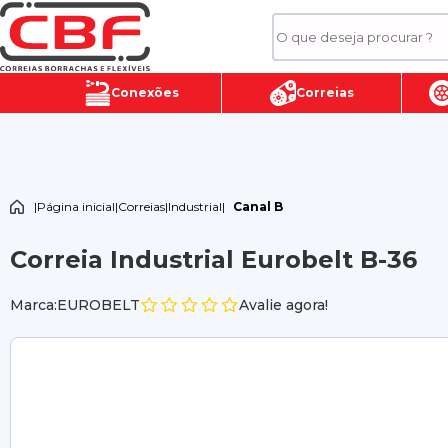
Conexões
Correias
|
Página inicial
|
Correias
|
Industrial
|
Canal B
Correia Industrial Eurobelt B-36
Marca:EUROBELT
Avalie agora!