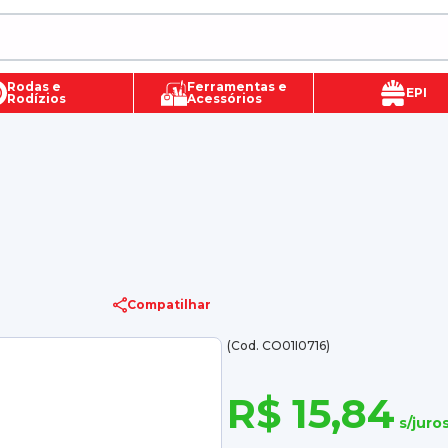
Rodas e
Ferramentas e
EPI
Rodízios
Acessórios
Compatilhar
(Cod. CO01I0716)
R$ 15,84
s/juro