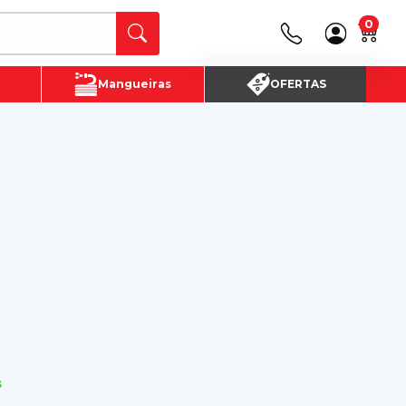
0
Canais de Atendimento
Mangueiras
OFERTAS
(16) 3720 - 4700
SAC:
(16)3720-4700
s