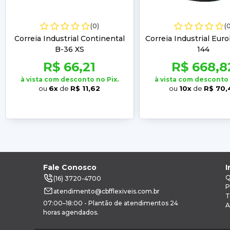
(0)
(
Correia Industrial Continental
Correia Industrial Euro
B-36 XS
144
R$ 66,21
R$ 668,8
à vista com desconto no Pix.
à vista com desconto 
ou
6x
de
R$ 11,62
ou
10x
de
R$ 70,
Fale Conosco
I
Q
(16) 3720-4700
P
atendimento@cbfflexiveis.com.br
T
07:00–18:00 - Plantão de atendimentos 24
A
horas agendados.