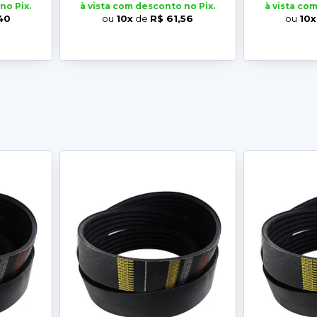
no Pix.
à vista com desconto no Pix.
à vista co
40
ou
10x
de
R$ 61,56
ou
10x