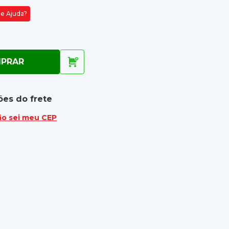
de Ajuda?
PRAR
ões do frete
ão sei meu CEP