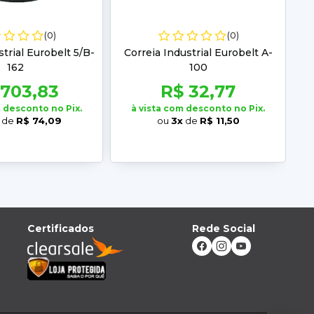
(0)
(0)
strial Eurobelt 5/B-
Correia Industrial Eurobelt A-
162
100
 703,83
R$ 32,77
m desconto no Pix.
à vista com desconto no Pix.
de
R$ 74,09
ou
3x
de
R$ 11,50
Certificados
Rede Social