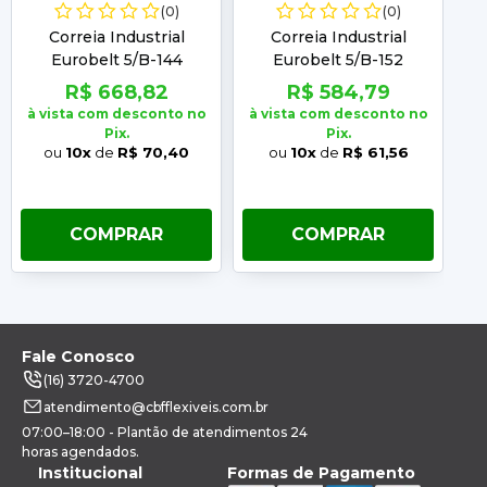
(0)
(0)
Correia Industrial
Correia Industrial
Eurobelt 5/B-144
Eurobelt 5/B-152
R$ 668,82
R$ 584,79
à vista com desconto no
à vista com desconto no
à 
Pix.
Pix.
ou
10x
de
R$ 70,40
ou
10x
de
R$ 61,56
COMPRAR
COMPRAR
Fale Conosco
(16) 3720-4700
atendimento@cbfflexiveis.com.br
07:00–18:00 - Plantão de atendimentos 24
horas agendados.
Institucional
Formas de Pagamento