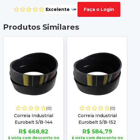
Faça o Login
Produtos Similares
(0)
(0)
Correia Industrial
Correia Industrial
Eurobelt 5/B-144
Eurobelt 5/B-152
R$ 668,82
R$ 584,79
à vista com desconto no
à vista com desconto no
à 