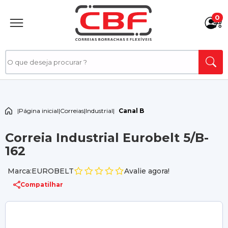
0
|
Página inicial
|
Correias
|
Industrial
|
Canal B
Correia Industrial Eurobelt 5/B-
162
Marca:EUROBELT
Avalie agora!
Compatilhar