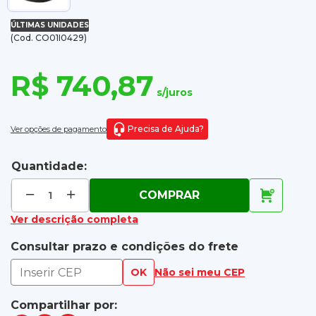
ÚLTIMAS UNIDADES
(Cod. CO01I0429)
R$ 740,87
s/juros
Precisa de Ajuda?
Ver opções de pagamento
Quantidade:
COMPRAR
Ver descrição completa
Consultar prazo e condições do frete
OK
Não sei meu CEP
Compartilhar por: