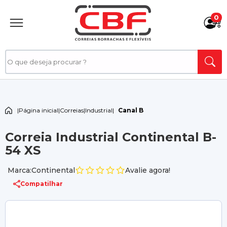
0
|
Página inicial
|
Correias
|
Industrial
|
Canal B
Correia Industrial Continental B-
54 XS
Marca:Continental
Avalie agora!
Compatilhar