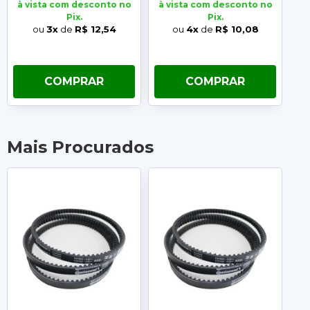
à vista com desconto no
à vista com desconto no
à 
Pix.
Pix.
ou
3x
de
R$ 12,54
ou
4x
de
R$ 10,08
COMPRAR
COMPRAR
Mais Procurados