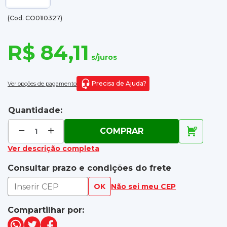
(Cod. CO01I0327)
R$ 84,11
s/juros
Precisa de Ajuda?
Ver opções de pagamento
Quantidade:
COMPRAR
Ver descrição completa
Consultar prazo e condições do frete
OK
Não sei meu CEP
Compartilhar por: