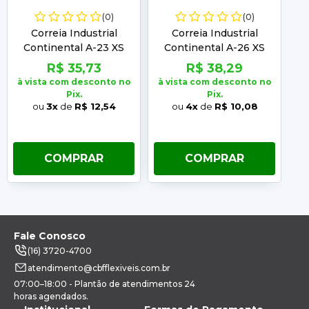
(0)
(0)
Correia Industrial
Correia Industrial
Continental A-23 XS
Continental A-26 XS
R$ 35,73
R$ 38,29
à vista com desconto no
à vista com desconto no
à 
Pix.
Pix.
ou
3x
de
R$ 12,54
ou
4x
de
R$ 10,08
COMPRAR
COMPRAR
Fale Conosco
(16) 3720-4700
atendimento@cbfflexiveis.com.br
07:00–18:00 - Plantão de atendimentos 24
horas agendados.