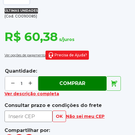
ÚLTIMAS UNIDADES
(Cod. CO01I0085)
R$ 60,38
s/juros
Precisa de Ajuda?
Ver opções de pagamento
Quantidade:
COMPRAR
Ver descrição completa
Consultar prazo e condições do frete
OK
Não sei meu CEP
Compartilhar por: