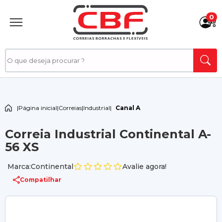
0
|
Página inicial
|
Correias
|
Industrial
|
Canal A
Correia Industrial Continental A-
56 XS
Marca:Continental
Avalie agora!
Compatilhar