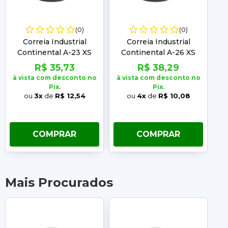
(0)
(0)
Correia Industrial
Correia Industrial
Continental A-23 XS
Continental A-26 XS
R$ 35,73
R$ 38,29
à vista com desconto no
à vista com desconto no
à 
Pix.
Pix.
ou
3x
de
R$ 12,54
ou
4x
de
R$ 10,08
COMPRAR
COMPRAR
Mais Procurados