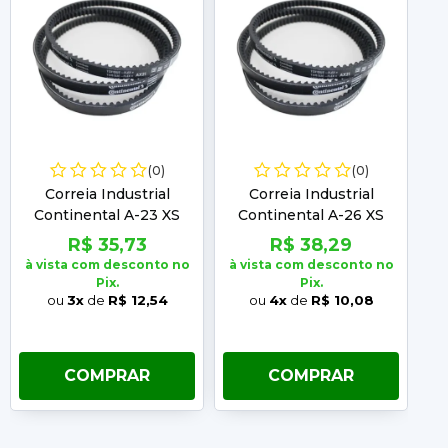
(0)
(0)
Correia Industrial
Correia Industrial
Continental A-23 XS
Continental A-26 XS
R$ 35,73
R$ 38,29
à vista com desconto no
à vista com desconto no
à 
Pix.
Pix.
ou
3x
de
R$ 12,54
ou
4x
de
R$ 10,08
COMPRAR
COMPRAR