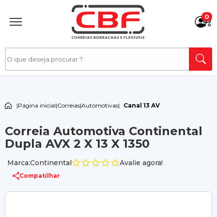
0
|
Página inicial
|
Correias
|
Automotivas
|
Canal 13 AV
Correia Automotiva Continental
Dupla AVX 2 X 13 X 1350
Marca:Continental
Avalie agora!
Compatilhar