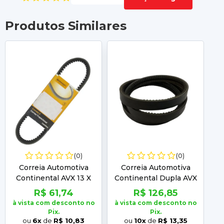
Produtos Similares
(0)
(0)
Correia Automotiva
Correia Automotiva
Continental AVX 13 X
Continental Dupla AVX
C
1350
2 X 13 X 1010
R$ 61,74
R$ 126,85
à vista com desconto no
à vista com desconto no
à 
Pix.
Pix.
ou
6x
de
R$ 10,83
ou
10x
de
R$ 13,35