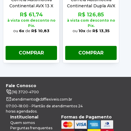
Continental AVX 13 X
Continental Dupla AVX
C
1350
2 X 13 X 1010
R$ 61,74
R$ 126,85
à vista com desconto no
à vista com desconto no
à 
Pix.
Pix.
ou
6x
de
R$ 10,83
ou
10x
de
R$ 13,35
COMPRAR
COMPRAR
Fale Conosco
(16) 3720-4700
atendimento@cbfflexiveis.com.br
07:00–18:00 - Plantão de atendimentos 24
horas agendados.
Institucional
Formas de Pagamento
Quem somos
Perguntas frenquentes