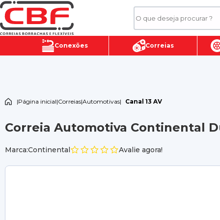
Conexões
Correias
|
Página inicial
|
Correias
|
Automotivas
|
Canal 13 AV
Correia Automotiva Continental Du
Marca:Continental
Avalie agora!