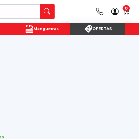
0
Canais de Atendimento
Mangueiras
OFERTAS
(16) 3720 - 4700
SAC:
(16)3720-4700
os