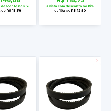
 146,08
R$ 118,75
m desconto no Pix.
à vista com desconto no Pix.
x
de
R$ 15,38
ou
10x
de
R$ 12,50