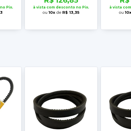
R$ 126,85
R$
no Pix.
à vista com desconto no Pix.
à vista co
93
ou
10x
de
R$ 13,35
ou
10