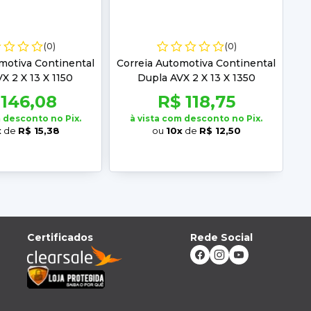
(0)
(0)
motiva Continental
Correia Automotiva Continental
X 2 X 13 X 1150
Dupla AVX 2 X 13 X 1350
 146,08
R$ 118,75
m desconto no Pix.
à vista com desconto no Pix.
x
de
R$ 15,38
ou
10x
de
R$ 12,50
Certificados
Rede Social