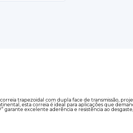
orreia trapezoidal com dupla face de transmissão, proj
nental, esta correia é ideal para aplicações que demanda
V” garante excelente aderência e resistência ao desgas