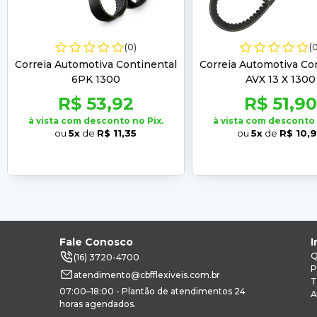
(0)
(
Correia Automotiva Continental
Correia Automotiva Co
6PK 1300
AVX 13 X 1300
R$ 53,92
R$ 51,90
à vista com desconto no Pix.
à vista com desconto 
ou
5x
de
R$ 11,35
ou
5x
de
R$ 10,
Fale Conosco
I
Q
(16) 3720-4700
P
atendimento@cbfflexiveis.com.br
T
07:00–18:00 - Plantão de atendimentos 24
A
horas agendados.