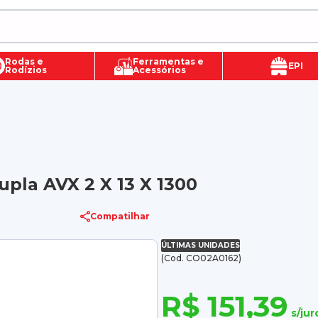
Rodas e
Ferramentas e
EPI
Rodízios
Acessórios
pla AVX 2 X 13 X 1300
Compatilhar
ÚLTIMAS UNIDADES
(Cod. CO02A0162)
R$ 151,39
s/jur