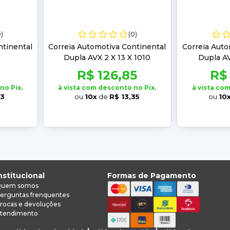
0)
(0)
ntinental
Correia Automotiva Continental
Correia Auto
Dupla AVX 2 X 13 X 1010
Dupla AV
R$ 126,85
R$
no Pix.
à vista com desconto no Pix.
à vista co
93
ou
10x
de
R$ 13,35
ou
10
nstitucional
Formas de Pagamento
uem somos
erguntas frenquentes
rocas e devoluções
tendimento