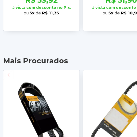
R$ 53,92
R$ 51,90
à vista com desconto no Pix.
à vista com desconto 
ou
5x
de
R$ 11,35
ou
5x
de
R$ 10,
Mais Procurados