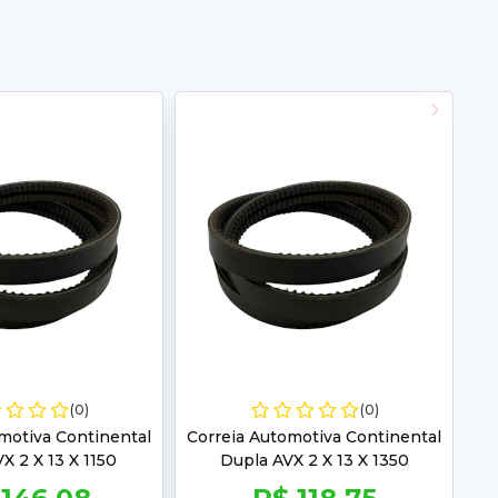
(0)
(0)
motiva Continental
Correia Automotiva Continental
X 2 X 13 X 1150
Dupla AVX 2 X 13 X 1350