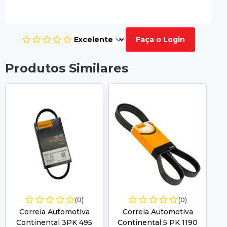
Faça o Login
Produtos Similares
(0)
(0)
Correia Automotiva
Correia Automotiva
Continental 3PK 495
Continental 5 PK 1190
C