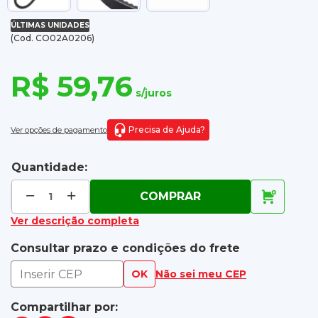
ÚLTIMAS UNIDADES
(Cod. CO02A0206)
R$ 59,76
s/juros
Precisa de Ajuda?
Ver opções de pagamento
Quantidade:
COMPRAR
Ver descrição completa
Consultar prazo e condições do frete
OK
Não sei meu CEP
Compartilhar por: