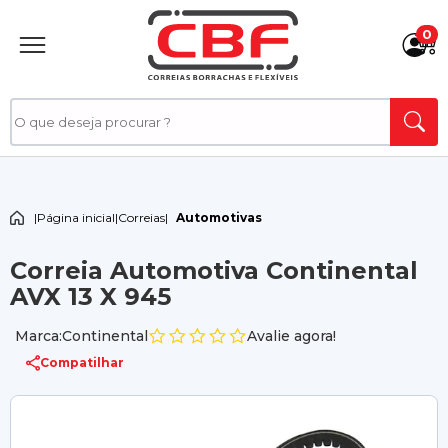
0
|
Página inicial
|
Correias
|
Automotivas
Correia Automotiva Continental
AVX 13 X 945
Marca:Continental
Avalie agora!
Compatilhar