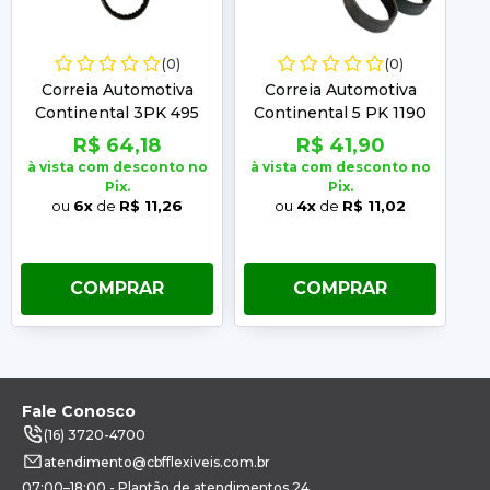
(0)
(0)
Correia Automotiva
Correia Automotiva
Continental 3PK 495
Continental 5 PK 1190
C
R$ 64,18
R$ 41,90
à vista com desconto no
à vista com desconto no
à 
Pix.
Pix.
ou
6x
de
R$ 11,26
ou
4x
de
R$ 11,02
COMPRAR
COMPRAR
Fale Conosco
(16) 3720-4700
atendimento@cbfflexiveis.com.br
07:00–18:00 - Plantão de atendimentos 24