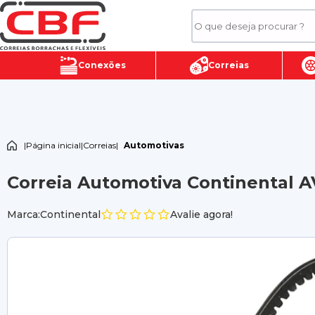
Conexões
Correias
|
Página inicial
|
Correias
|
Automotivas
Correia Automotiva Continental A
Marca:Continental
Avalie agora!