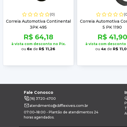
(0)
(
Correia Automotiva Continental
Correia Automotiva Co
3PK 495
5 PK 1190
R$ 64,18
R$ 41,9
à vista com desconto no Pix.
à vista com desconto 
ou
6x
de
R$ 11,26
ou
4x
de
R$ 11,
Fale Conosco
I
Q
(16) 3720-4700
P
atendimento@cbfflexiveis.com.br
T
07:00–18:00 - Plantão de atendimentos 24
A
horas agendados.