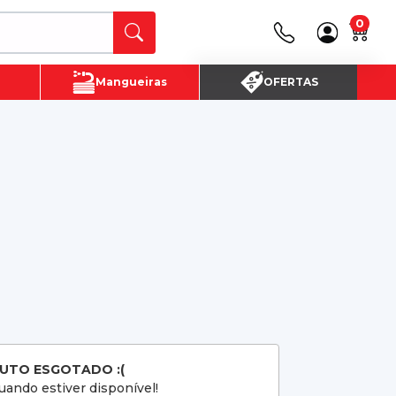
0
Canais de Atendimento
Mangueiras
OFERTAS
(16) 3720 - 4700
SAC:
(16)3720-4700
UTO ESGOTADO :(
ando estiver disponível!