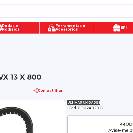
Rodas e
Ferramentas e
EPI
Rodízios
Acessórios
VX 13 X 800
Compatilhar
ÚLTIMAS UNIDADES
(Cod. CO02A0202)
PROD
Avise-me qu