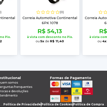
0)
(0)
ntinental
Correia Automotiva Continental
Correia Auto
6PK 1078
6
0
R$ 54,13
R$
no Pix.
à vista com desconto no Pix.
à vista co
02
ou
5x
de
R$ 11,40
ou
4x
nstitucional
Formas de Pagamento
uem somos
erguntas frenquentes
rocas e devoluções
tendimento
Política de Privacidade
Política de Cookies
Política de Compra