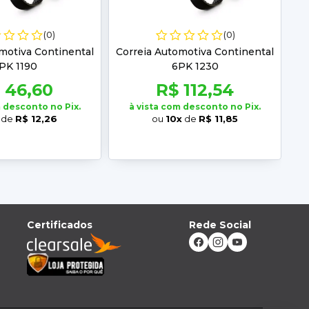
(0)
(0)
motiva Continental
Correia Automotiva Continental
PK 1190
6PK 1230
 46,60
R$ 112,54
m desconto no Pix.
à vista com desconto no Pix.
de
R$ 12,26
ou
10x
de
R$ 11,85
Certificados
Rede Social