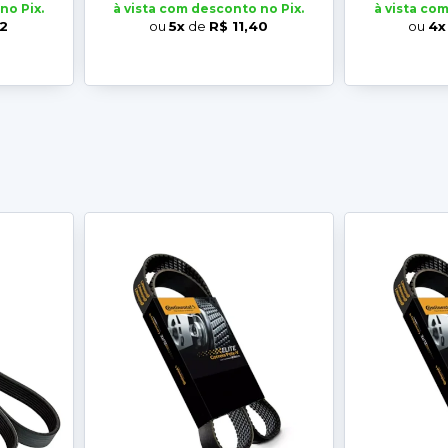
no Pix.
à vista com desconto no Pix.
à vista co
02
ou
5x
de
R$ 11,40
ou
4x