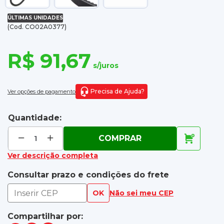
ÚLTIMAS UNIDADES
(Cod. CO02A0377)
R$ 91,67
s/juros
Precisa de Ajuda?
Ver opções de pagamento
Quantidade:
COMPRAR
Ver descrição completa
Consultar prazo e condições do frete
OK
Não sei meu CEP
Compartilhar por: