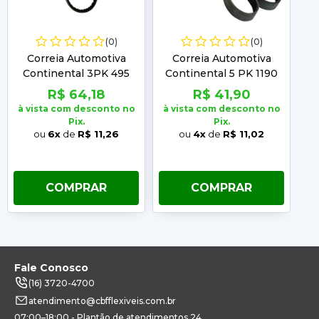
(0)
(0)
Correia Automotiva
Correia Automotiva
Continental 3PK 495
Continental 5 PK 1190
C
R$ 64,18
R$ 41,90
à vista com desconto no
à vista com desconto no
à 
Pix.
Pix.
ou
6x
de
R$ 11,26
ou
4x
de
R$ 11,02
COMPRAR
COMPRAR
Fale Conosco
(16) 3720-4700
atendimento@cbfflexiveis.com.br
07:00–18:00 - Plantão de atendimentos 24