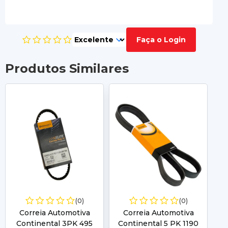
Faça o Login
Produtos Similares
(0)
(0)
Correia Automotiva
Correia Automotiva
Continental 3PK 495
Continental 5 PK 1190
C