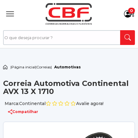
0
|
Página inicial
|
Correias
|
Automotivas
Correia Automotiva Continental
AVX 13 X 1710
Marca:Continental
Avalie agora!
Compatilhar