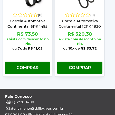
(0)
(0)
Correia Automotiva
Correia Automotiva
Continental 6PK 1495
Continental 12PK 1830
C
R$ 73,50
R$ 320,38
à vista com desconto no
à vista com desconto no
à 
Pix.
Pix.
ou
7x
de
R$ 11,05
ou
10x
de
R$ 33,72
COMPRAR
COMPRAR
Fale Conosco
(16) 3720-4700
atendimento@cbfflexiveis.com.br
07:00–18:00 - Plantão de atendimentos 24