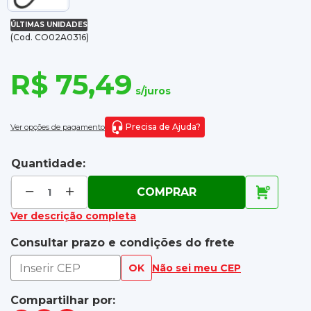
ÚLTIMAS UNIDADES
(Cod. CO02A0316)
R$ 75,49
s/juros
Precisa de Ajuda?
Ver opções de pagamento
Quantidade:
COMPRAR
Ver descrição completa
Consultar prazo e condições do frete
OK
Não sei meu CEP
Compartilhar por: