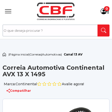
0
|
Página inicial
|
Correias
|
Automotivas
|
Canal 13 AV
Correia Automotiva Continental
AVX 13 X 1495
Marca:Continental
Avalie agora!
Compatilhar