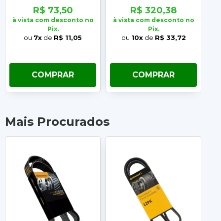
R$ 73,50
R$ 320,38
à vista com desconto no
à vista com desconto no
à 
Pix.
Pix.
ou
7x
de
R$ 11,05
ou
10x
de
R$ 33,72
COMPRAR
COMPRAR
Mais Procurados