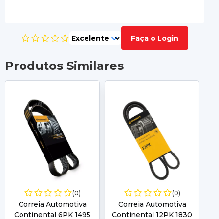
Faça o Login
Produtos Similares
(0)
(0)
Correia Automotiva
Correia Automotiva
Continental 6PK 1495
Continental 12PK 1830
C