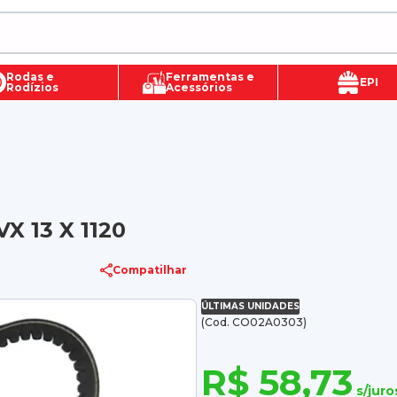
Rodas e
Ferramentas e
EPI
Rodízios
Acessórios
X 13 X 1120
Compatilhar
ÚLTIMAS UNIDADES
(Cod. CO02A0303)
R$ 58,73
s/juro