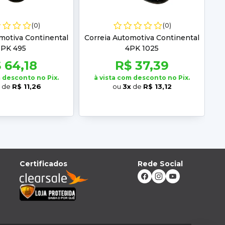
(0)
(0)
motiva Continental
Correia Automotiva Continental
3PK 495
4PK 1025
 64,18
R$ 37,39
m desconto no Pix.
à vista com desconto no Pix.
de
R$ 11,26
ou
3x
de
R$ 13,12
Certificados
Rede Social