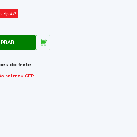
de Ajuda?
PRAR
ões do frete
ão sei meu CEP