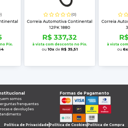
0)
(0)
ntinental
Correia Automotiva Continental
Correia Auto
12PK 1880
5
R$ 337,32
R$
no Pix.
à vista com desconto no Pix.
à vista co
54
ou
10x
de
R$ 35,51
ou
6x
nstitucional
Formas de Pagamento
uem somos
erguntas frenquentes
rocas e devoluções
tendimento
Política de Privacidade
Política de Cookies
Política de Compra