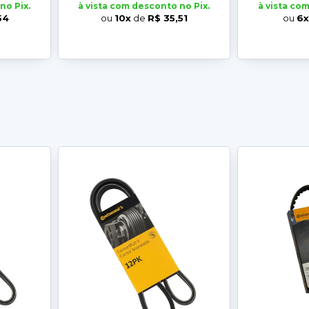
no Pix.
à vista com desconto no Pix.
à vista co
54
ou
10x
de
R$ 35,51
ou
6x