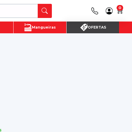
0
Canais de Atendimento
Mangueiras
OFERTAS
(16) 3720 - 4700
SAC:
(16)3720-4700
s