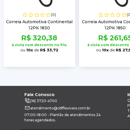
(0)
(
Correia Automotiva Continental
Correia Automotiva Co
12PK 1830
12PK 1850
R$ 320,38
R$ 261,6
à vista com desconto no Pix.
à vista com desconto 
ou
10x
de
R$ 33,72
ou
10x
de
R$ 27,
Fale Conosco
I
Q
(16) 3720-4700
P
atendimento@cbfflexiveis.com.br
T
07:00–18:00 - Plantão de atendimentos 24
A
horas agendados.