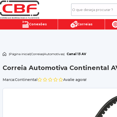
Conexões
Correias
|
Página inicial
|
Correias
|
Automotivas
|
Canal 13 AV
Correia Automotiva Continental AV
Marca:Continental
Avalie agora!