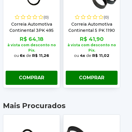
(0)
(0)
Correia Automotiva
Correia Automotiva
Continental 3PK 495
Continental 5 PK 1190
C
R$ 64,18
R$ 41,90
à vista com desconto no
à vista com desconto no
à 
Pix.
Pix.
ou
6x
de
R$ 11,26
ou
4x
de
R$ 11,02
COMPRAR
COMPRAR
Mais Procurados