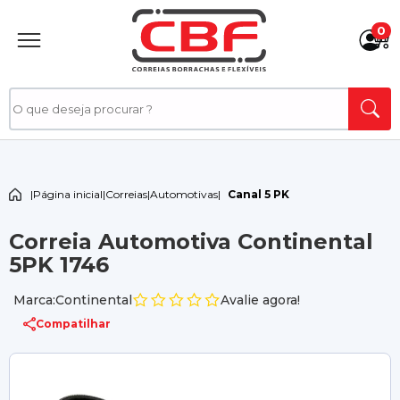
0
|
Página inicial
|
Correias
|
Automotivas
|
Canal 5 PK
Correia Automotiva Continental
5PK 1746
Marca:Continental
Avalie agora!
Compatilhar