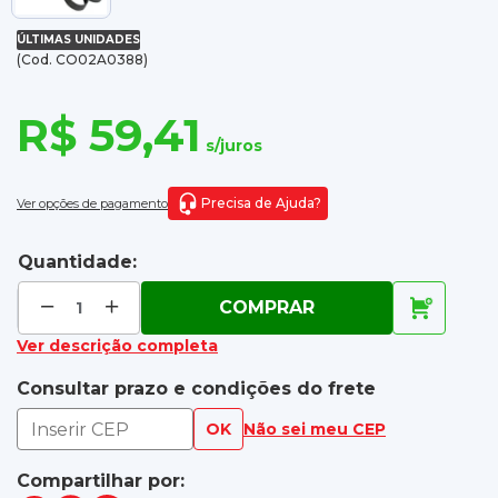
ÚLTIMAS UNIDADES
(Cod. CO02A0388)
R$ 59,41
s/juros
Precisa de Ajuda?
Ver opções de pagamento
Quantidade:
COMPRAR
Ver descrição completa
Consultar prazo e condições do frete
OK
Não sei meu CEP
Compartilhar por: