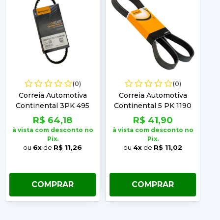
(0)
(0)
Correia Automotiva
Correia Automotiva
Continental 3PK 495
Continental 5 PK 1190
C
R$ 64,18
R$ 41,90
à vista com desconto no
à vista com desconto no
à 
Pix.
Pix.
ou
6x
de
R$ 11,26
ou
4x
de
R$ 11,02
COMPRAR
COMPRAR