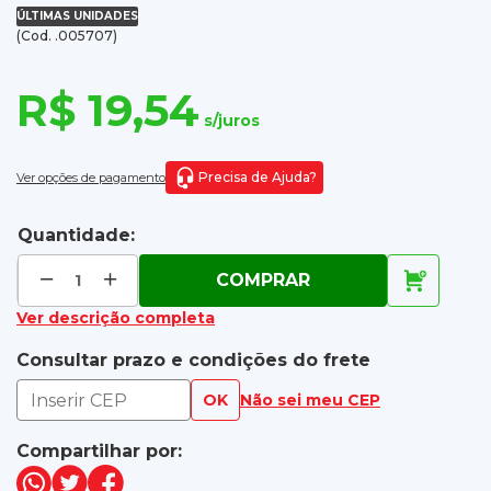
ÚLTIMAS UNIDADES
(Cod. .005707)
R$ 19,54
s/juros
Precisa de Ajuda?
Ver opções de pagamento
Quantidade:
COMPRAR
Ver descrição completa
Consultar prazo e condições do frete
OK
Não sei meu CEP
Compartilhar por: