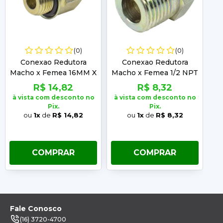
(0)
(0)
Conexao Redutora
Conexao Redutora
Macho x Femea 16MM X
Macho x Femea 1/2 NPT
Ma
16MM
X 16MM
R$ 14,82
R$ 8,32
à vista com desconto no
à vista com desconto no
à 
Pix.
Pix.
ou
1x
de
R$ 14,82
ou
1x
de
R$ 8,32
COMPRAR
COMPRAR
Fale Conosco
(16) 3720-4700