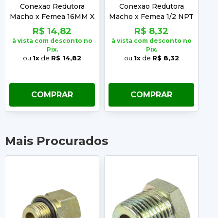
Conexao Redutora
Conexao Redutora
Macho x Femea 16MM X
Macho x Femea 1/2 NPT
Ma
16MM
X 16MM
R$ 14,82
R$ 8,32
à vista com desconto no
à vista com desconto no
à 
Pix.
Pix.
ou
1x
de
R$ 14,82
ou
1x
de
R$ 8,32
COMPRAR
COMPRAR
Mais Procurados