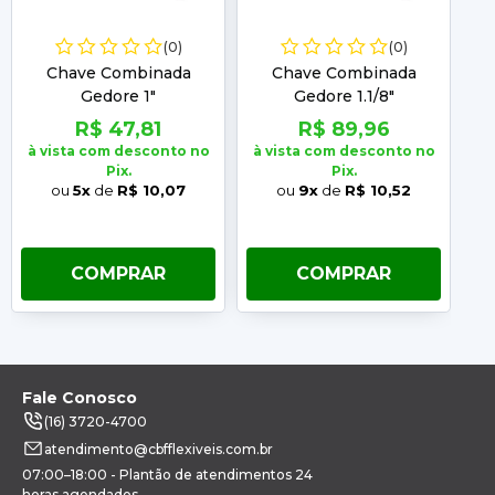
(0)
(0)
Chave Combinada
Chave Combinada
Gedore 1"
Gedore 1.1/8"
R$ 47,81
R$ 89,96
à vista com desconto no
à vista com desconto no
à 
Pix.
Pix.
ou
5x
de
R$ 10,07
ou
9x
de
R$ 10,52
COMPRAR
COMPRAR
Fale Conosco
(16) 3720-4700
atendimento@cbfflexiveis.com.br
07:00–18:00 - Plantão de atendimentos 24
horas agendados.