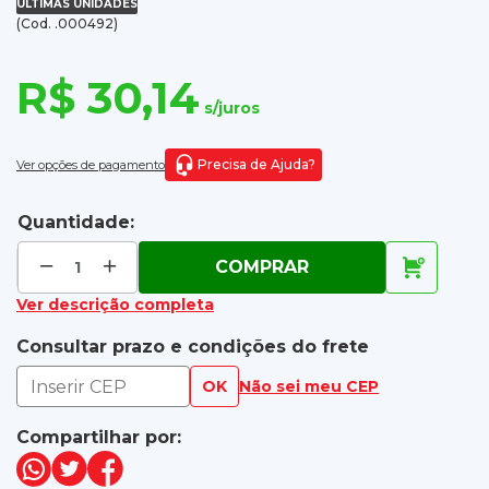
ÚLTIMAS UNIDADES
(Cod. .000492)
R$ 30,14
s/juros
Precisa de Ajuda?
Ver opções de pagamento
Quantidade:
COMPRAR
Ver descrição completa
Consultar prazo e condições do frete
OK
Não sei meu CEP
Compartilhar por: