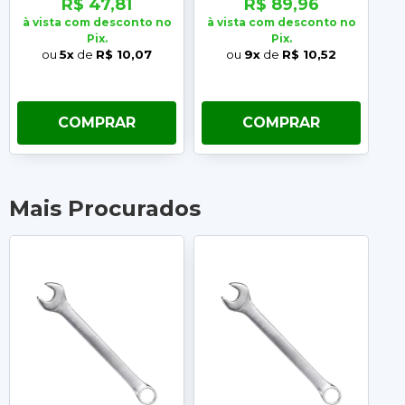
R$ 47,81
R$ 89,96
à vista com desconto no
à vista com desconto no
à 
Pix.
Pix.
ou
5x
de
R$ 10,07
ou
9x
de
R$ 10,52
COMPRAR
COMPRAR
Mais Procurados