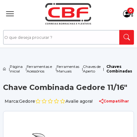
0
Página
Ferramentas e
Ferramentas
Chaves de
Chaves
|
|
|
|
|
inicial
Acessórios
Manuais
Aperto
Combinadas
Chave Combinada Gedore 11/16"
Marca:Gedore
Avalie agora!
Compatilhar