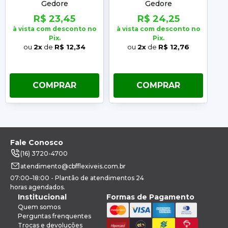
Gedore
Gedore
R$ 23,45
R$ 24,25
à vista com desconto no
à vista com desconto no
à 
Pix.
Pix.
ou
2x
de
R$ 12,34
ou
2x
de
R$ 12,76
COMPRAR
COMPRAR
Fale Conosco
(16) 3720-4700
atendimento@cbfflexiveis.com.br
07:00–18:00 - Plantão de atendimentos 24
horas agendados.
Institucional
Formas de Pagamento
Quem somos
Perguntas frenquentes
Trocas e devoluções