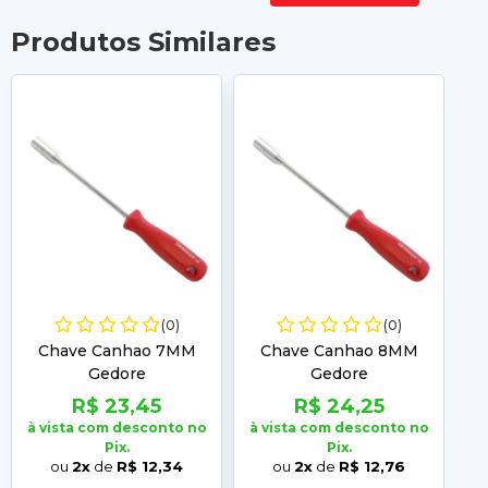
Produtos Similares
(0)
(0)
Chave Canhao 7MM
Chave Canhao 8MM
Gedore
Gedore
R$ 23,45
R$ 24,25
à vista com desconto no
à vista com desconto no
à 
Pix.
Pix.
ou
2x
de
R$ 12,34
ou
2x
de
R$ 12,76