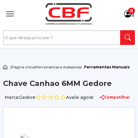
0
|
Página inicial
|
Ferramentas e Acessórios
|
Ferramentas Manuais
Chave Canhao 6MM Gedore
Marca:Gedore
Avalie agora!
Compatilhar