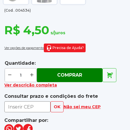
(Cod. .004534)
R$ 4,50
s/juros
Precisa de Ajuda?
Ver opções de pagamento
Quantidade:
COMPRAR
Ver descrição completa
Consultar prazo e condições do frete
OK
Não sei meu CEP
Compartilhar por: