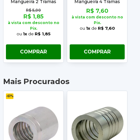
Mangueira 2 Tramas
Mangueira 4 Tramas
Importada 3/8"
Importada 3/8"
R$ 7,60
R$ 5,00
R$ 1,85
à vista com desconto no
à 
à vista com desconto no
Pix.
ou
1x
de
R$ 7,60
Pix.
ou
1x
de
R$ 1,85
COMPRAR
COMPRAR
Mais Procurados
-61%