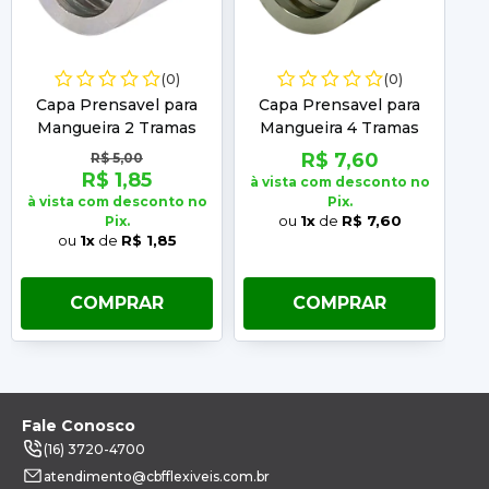
(0)
(0)
Capa Prensavel para
Capa Prensavel para
Mangueira 2 Tramas
Mangueira 4 Tramas
Importada 3/8"
Importada 3/8"
R$ 7,60
R$ 5,00
R$ 1,85
à vista com desconto no
à 
à vista com desconto no
Pix.
ou
1x
de
R$ 7,60
Pix.
ou
1x
de
R$ 1,85
COMPRAR
COMPRAR
Fale Conosco
(16) 3720-4700
atendimento@cbfflexiveis.com.br