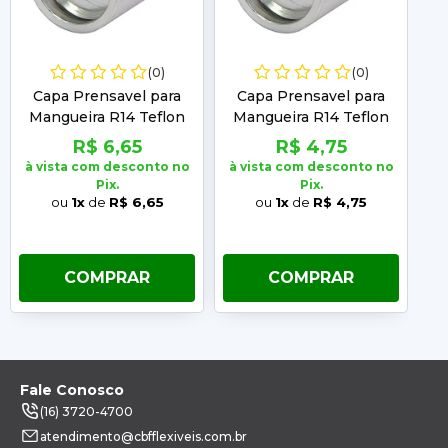
(0)
(0)
Capa Prensavel para
Capa Prensavel para
Mangueira R14 Teflon
Mangueira R14 Teflon
M
Medida: 1/2"
Medida: 1/4"
R$ 6,65
R$ 4,75
à vista com desconto no
à vista com desconto no
à 
Pix.
Pix.
ou
1x
de
R$ 6,65
ou
1x
de
R$ 4,75
COMPRAR
COMPRAR
Fale Conosco
(16) 3720-4700
atendimento@cbfflexiveis.com.br