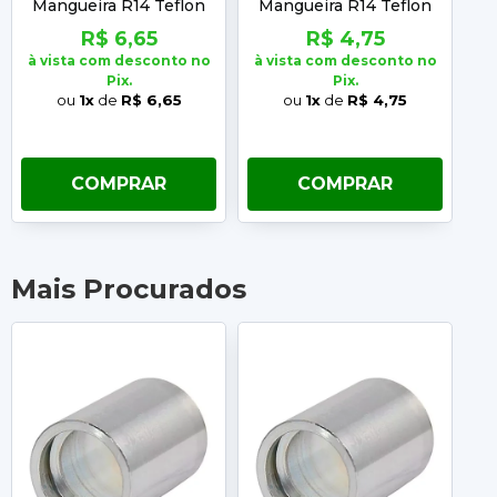
Mangueira R14 Teflon
Mangueira R14 Teflon
M
Medida: 1/2"
Medida: 1/4"
R$ 6,65
R$ 4,75
à vista com desconto no
à vista com desconto no
à 
Pix.
Pix.
ou
1x
de
R$ 6,65
ou
1x
de
R$ 4,75
COMPRAR
COMPRAR
Mais Procurados