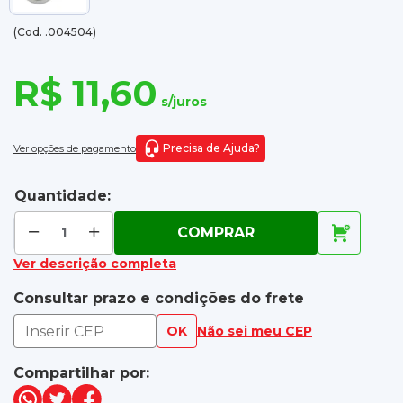
(Cod. .004504)
R$ 11,60
s/juros
Precisa de Ajuda?
Ver opções de pagamento
Quantidade:
COMPRAR
Ver descrição completa
Consultar prazo e condições do frete
OK
Não sei meu CEP
Compartilhar por: