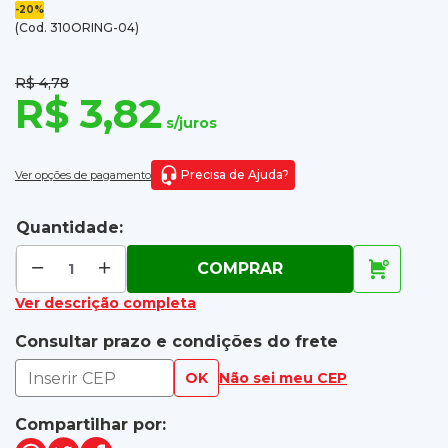
-20%
(Cod. 310ORING-04)
R$ 4,78
R$ 3,82
s/juros
Precisa de Ajuda?
Ver opções de pagamento
Quantidade:
COMPRAR
Ver descrição completa
Consultar prazo e condições do frete
OK
Não sei meu CEP
Compartilhar por: