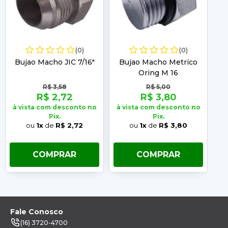
(0)
(0)
Bujao Macho JIC 7/16"
Bujao Macho Metrico
B
Oring M 16
R$ 3,58
R$ 5,00
R$ 2,72
R$ 3,80
à vista com desconto no
à vista com desconto no
à 
Pix.
Pix.
ou
1x
de
R$ 2,72
ou
1x
de
R$ 3,80
COMPRAR
COMPRAR
Fale Conosco
(16) 3720-4700