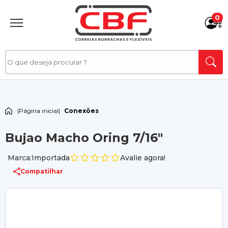
0
|
Página inicial
|
Conexões
Bujao Macho Oring 7/16"
Marca:Importada
Avalie agora!
Compatilhar