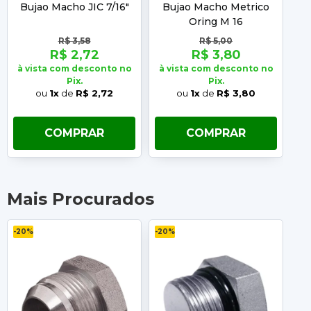
Bujao Macho JIC 7/16"
Bujao Macho Metrico
B
Oring M 16
R$ 3,58
R$ 5,00
R$ 2,72
R$ 3,80
à vista com desconto no
à vista com desconto no
à 
Pix.
Pix.
ou
1x
de
R$ 2,72
ou
1x
de
R$ 3,80
COMPRAR
COMPRAR
Mais Procurados
-20%
-20%
-2