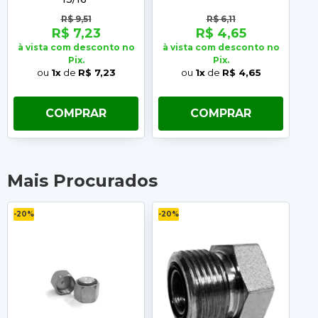
R$ 9,51
R$ 6,11
R$ 7,23
R$ 4,65
à vista com desconto no
à vista com desconto no
à 
Pix.
Pix.
ou
1x
de
R$ 7,23
ou
1x
de
R$ 4,65
COMPRAR
COMPRAR
Mais Procurados
-20%
-20%
-2