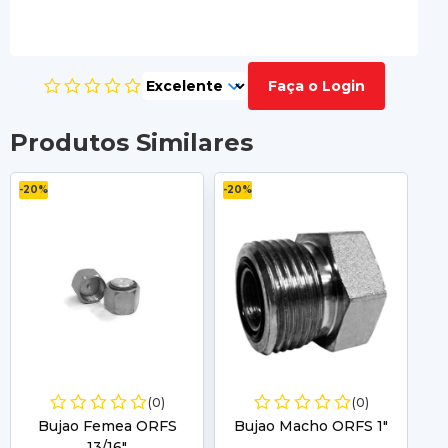
Faça o Login
Produtos Similares
-20%
-20%
-2
(0)
(0)
Bujao Femea ORFS
Bujao Macho ORFS 1"
13/16"