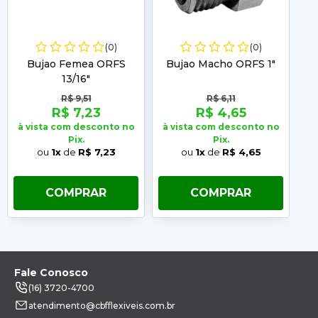
(0)
(0)
Bujao Femea ORFS
Bujao Macho ORFS 1"
13/16"
R$ 9,51
R$ 6,11
R$ 7,23
R$ 4,65
à vista com desconto no
à vista com desconto no
à 
Pix.
Pix.
ou
1x
de
R$ 7,23
ou
1x
de
R$ 4,65
COMPRAR
COMPRAR
Fale Conosco
(16) 3720-4700
atendimento@cbfflexiveis.com.br