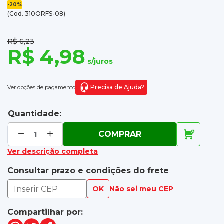
-20%
(Cod. 310ORFS-08)
R$ 6,23
R$ 4,98
s/juros
Precisa de Ajuda?
Ver opções de pagamento
Quantidade:
COMPRAR
Ver descrição completa
Consultar prazo e condições do frete
OK
Não sei meu CEP
Compartilhar por: