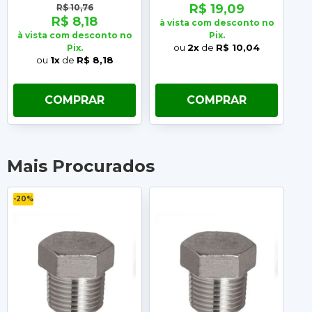
R$ 19,09
R$ 10,76
R$ 8,18
à vista com desconto no
à vista com desconto no
Pix.
à 
ou
2x
de
R$ 10,04
Pix.
ou
1x
de
R$ 8,18
COMPRAR
COMPRAR
Mais Procurados
-20%
-2