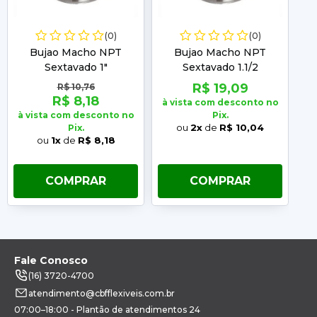
(0)
(0)
Bujao Macho NPT
Bujao Macho NPT
Sextavado 1"
Sextavado 1.1/2
R$ 19,09
R$ 10,76
R$ 8,18
à vista com desconto no
à vista com desconto no
Pix.
à 
ou
2x
de
R$ 10,04
Pix.
ou
1x
de
R$ 8,18
COMPRAR
COMPRAR
Fale Conosco
(16) 3720-4700
atendimento@cbfflexiveis.com.br
07:00–18:00 - Plantão de atendimentos 24