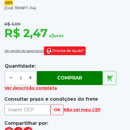
-20%
(Cod. 310NPT-04)
R$ 3,09
R$ 2,47
s/juros
Precisa de Ajuda?
Ver opções de pagamento
Quantidade:
COMPRAR
Ver descrição completa
Consultar prazo e condições do frete
OK
Não sei meu CEP
Compartilhar por: