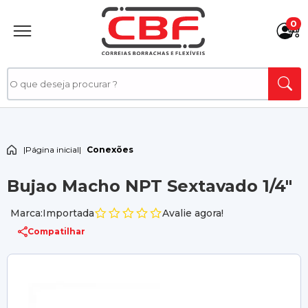
0
|
Página inicial
|
Conexões
Bujao Macho NPT Sextavado 1/4"
Marca:Importada
Avalie agora!
Compatilhar