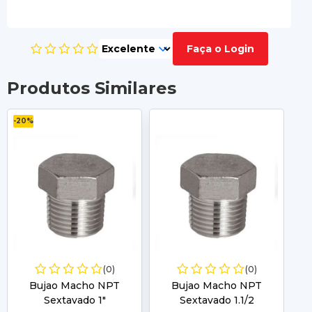
Faça o Login
Produtos Similares
-20%
-2
(0)
(0)
Bujao Macho NPT
Bujao Macho NPT
Sextavado 1"
Sextavado 1.1/2