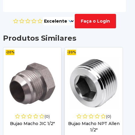
Faça o Login
Produtos Similares
-20%
-20%
-2
(0)
(0)
Bujao Macho JIC 1/2"
Bujao Macho NPT Allen
1/2"