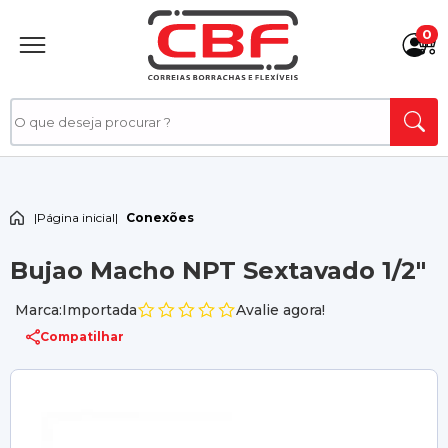
0
|
Página inicial
|
Conexões
Bujao Macho NPT Sextavado 1/2"
Marca:Importada
Avalie agora!
Compatilhar