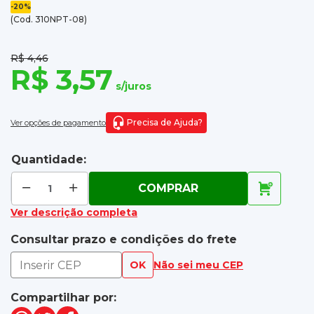
-20%
(Cod. 310NPT-08)
R$ 4,46
R$ 3,57
s/juros
Precisa de Ajuda?
Ver opções de pagamento
Quantidade:
COMPRAR
Ver descrição completa
Consultar prazo e condições do frete
OK
Não sei meu CEP
Compartilhar por: