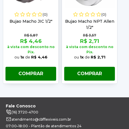
(0)
(0)
Bujao Macho JIC 1/2"
Bujao Macho NPT Allen
1/2"
R$ 5,87
R$ 3,57
R$ 4,46
R$ 2,71
à vista com desconto no
à vista com desconto no
à 
Pix.
Pix.
ou
1x
de
R$ 4,46
ou
1x
de
R$ 2,71
COMPRAR
COMPRAR
Fale Conosco
(16) 3720-4700
atendimento@cbfflexiveis.com.br
07:00–18:00 - Plantão de atendimentos 24