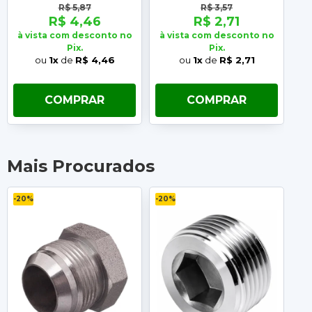
R$ 5,87
R$ 3,57
R$ 4,46
R$ 2,71
à vista com desconto no
à vista com desconto no
à 
Pix.
Pix.
ou
1x
de
R$ 4,46
ou
1x
de
R$ 2,71
COMPRAR
COMPRAR
Mais Procurados
-20%
-20%
-2