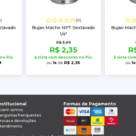
0)
(0)
xtavado
Bujao Macho NPT Sextavado
Bujao Mac
1/4"
R$ 3,09
R$ 2,35
R
no Pix.
à vista com desconto no Pix.
à vista co
9
ou
1x
de
R$ 2,35
ou
1x
nstitucional
Formas de Pagamento
uem somos
erguntas frenquentes
rocas e devoluções
tendimento