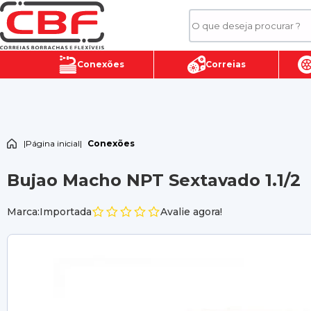
Conexões
Correias
|
Página inicial
|
Conexões
Bujao Macho NPT Sextavado 1.1/2
Marca:Importada
Avalie agora!