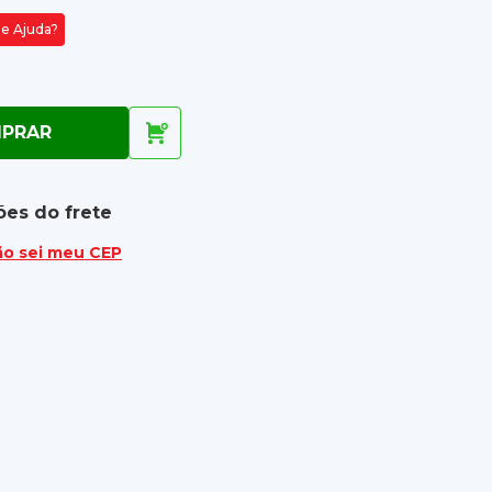
de Ajuda?
PRAR
ões do frete
ão sei meu CEP