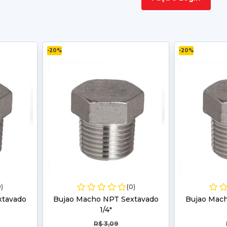
-20%
-20%
0)
(0)
xtavado
Bujao Macho NPT Sextavado
Bujao Mac
1/4"
R$ 3,09