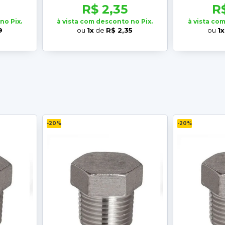
R$ 2,35
R
no Pix.
à vista com desconto no Pix.
à vista co
9
ou
1x
de
R$ 2,35
ou
1x
-20%
-20%