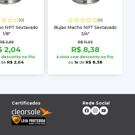
(0)
(0)
ho NPT Sextavado
Bujao Macho NPT Sextavado
1/8"
3/4"
R$ 2,69
R$ 11,02
$ 2,04
R$ 8,38
m desconto no Pix.
à vista com desconto no Pix.
de
R$ 2,04
ou
1x
de
R$ 8,38
Certificados
Rede Social