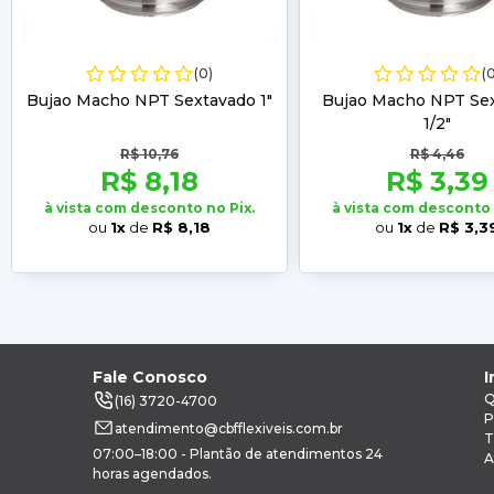
(0)
(
Bujao Macho NPT Sextavado 1"
Bujao Macho NPT Se
1/2"
R$ 10,76
R$ 4,46
R$ 8,18
R$ 3,39
à vista com desconto no Pix.
à vista com desconto 
ou
1x
de
R$ 8,18
ou
1x
de
R$ 3,3
Fale Conosco
I
Q
(16) 3720-4700
P
atendimento@cbfflexiveis.com.br
T
07:00–18:00 - Plantão de atendimentos 24
A
horas agendados.