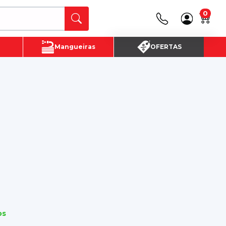
0
Canais de Atendimento
Mangueiras
OFERTAS
(16) 3720 - 4700
SAC:
(16)3720-4700
os