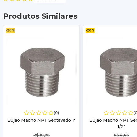
Produtos Similares
-20%
-20%
(0)
(
Bujao Macho NPT Sextavado 1"
Bujao Macho NPT Se
1/2"
R$ 10,76
R$ 4,46