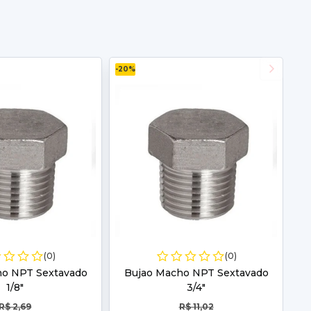
-20%
(0)
(0)
ho NPT Sextavado
Bujao Macho NPT Sextavado
1/8"
3/4"
R$ 2,69
R$ 11,02