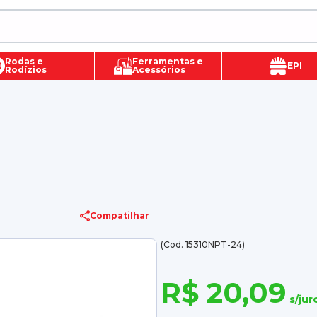
Rodas e
Ferramentas e
EPI
Rodízios
Acessórios
Compatilhar
(Cod. 15310NPT-24)
R$ 20,09
s/jur