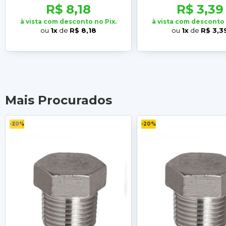
R$ 8,18
R$ 3,39
à vista com desconto no Pix.
à vista com desconto 
ou
1x
de
R$ 8,18
ou
1x
de
R$ 3,3
Mais Procurados
-20%
-20%