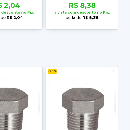
$ 2,04
R$ 8,38
m desconto no Pix.
à vista com desconto no Pix.
de
R$ 2,04
ou
1x
de
R$ 8,38
-20%