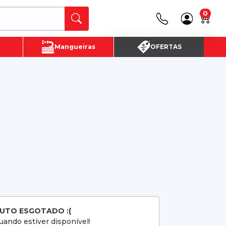
0
Canais de Atendimento
Mangueiras
OFERTAS
(16) 3720 - 4700
SAC:
(16)3720-4700
UTO ESGOTADO :(
ando estiver disponível!