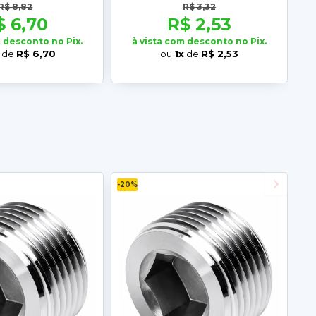
R$ 8,82
R$ 3,32
$ 6,70
R$ 2,53
m desconto no Pix.
à vista com desconto no Pix.
de
R$ 6,70
ou
1x
de
R$ 2,53
-20%