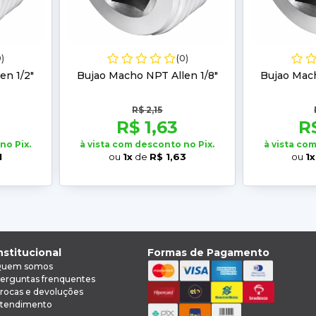
0)
(0)
en 1/2"
Bujao Macho NPT Allen 1/8"
Bujao Mach
R$ 2,15
R$ 1,63
R
no Pix.
à vista com desconto no Pix.
à vista co
1
ou
1x
de
R$ 1,63
ou
1x
nstitucional
Formas de Pagamento
uem somos
erguntas frenquentes
rocas e devoluções
tendimento