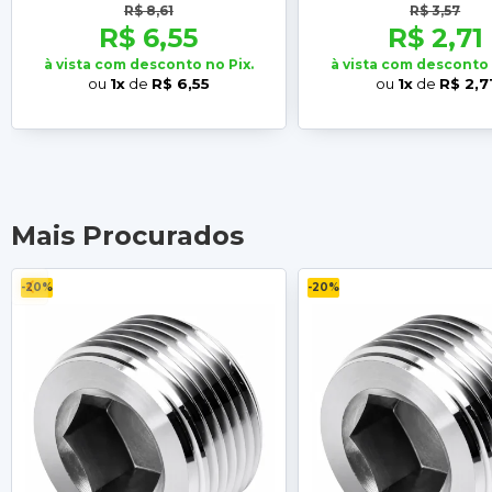
R$ 8,61
R$ 3,57
R$ 6,55
R$ 2,71
à vista com desconto no Pix.
à vista com desconto 
ou
1x
de
R$ 6,55
ou
1x
de
R$ 2,7
Mais Procurados
-20%
-20%