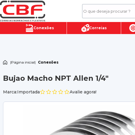
Conexões
Correias
|
Página inicial
|
Conexões
Bujao Macho NPT Allen 1/4"
Marca:Importada
Avalie agora!