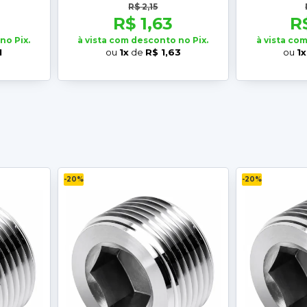
R$ 2,15
R$ 1,63
R
no Pix.
à vista com desconto no Pix.
à vista co
1
ou
1x
de
R$ 1,63
ou
1x
-20%
-20%