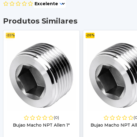
Produtos Similares
-20%
-20%
(0)
(
Bujao Macho NPT Allen 1"
Bujao Macho NPT All