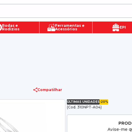
Rodas e
Ferramentas e
EPI
Rodízios
Acessórios
Compatilhar
ÚLTIMAS UNIDADES
-20%
(Cod. 310NPT-A04)
PROD
Avise-me qu