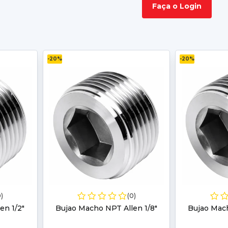
Faça o Login
-20%
-20%
0)
(0)
en 1/2"
Bujao Macho NPT Allen 1/8"
Bujao Mach