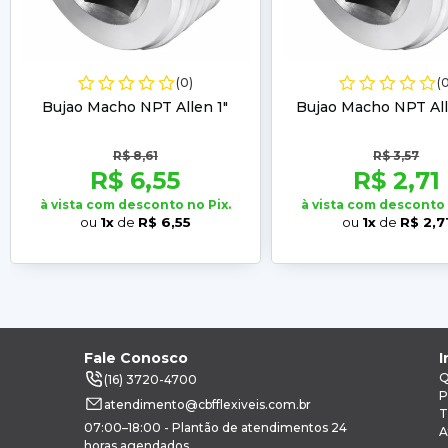
(0)
(
Bujao Macho NPT Allen 1"
Bujao Macho NPT All
R$ 8,61
R$ 3,57
R$ 6,55
R$ 2,71
à vista com desconto no Pix.
à vista com desconto 
ou
1x
de
R$ 6,55
ou
1x
de
R$ 2,7
Fale Conosco
I
Q
(16) 3720-4700
P
atendimento@cbfflexiveis.com.br
T
07:00–18:00 - Plantão de atendimentos 24
A
horas agendados.