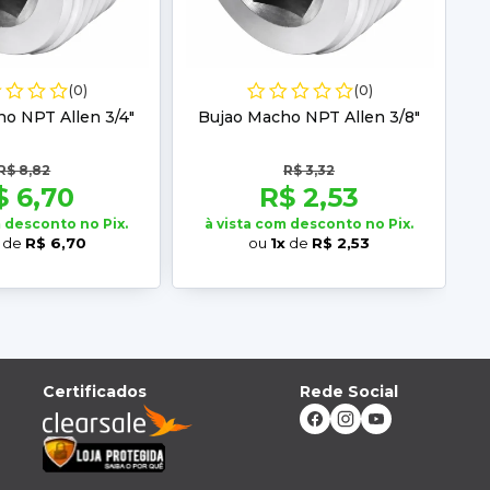
(0)
(0)
o NPT Allen 3/4"
Bujao Macho NPT Allen 3/8"
R$ 8,82
R$ 3,32
$ 6,70
R$ 2,53
m desconto no Pix.
à vista com desconto no Pix.
de
R$ 6,70
ou
1x
de
R$ 2,53
Certificados
Rede Social