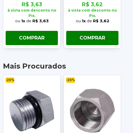
R$ 3,63
R$ 3,62
à vista com desconto no
à vista com desconto no
à 
Pix.
Pix.
ou
1x
de
R$ 3,63
ou
1x
de
R$ 3,62
COMPRAR
COMPRAR
Mais Procurados
-20%
-20%
-2