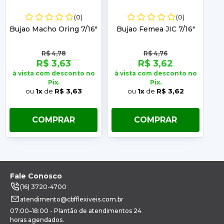
(0)
(0)
Bujao Macho Oring 7/16"
Bujao Femea JIC 7/16"
B
R$ 4,78
R$ 4,76
R$ 3,63
R$ 3,62
à vista com desconto no
à vista com desconto no
à 
Pix.
Pix.
ou
1x
de
R$ 3,63
ou
1x
de
R$ 3,62
COMPRAR
COMPRAR
Fale Conosco
(16) 3720-4700
atendimento@cbfflexiveis.com.br
07:00–18:00 - Plantão de atendimentos 24
horas agendados.