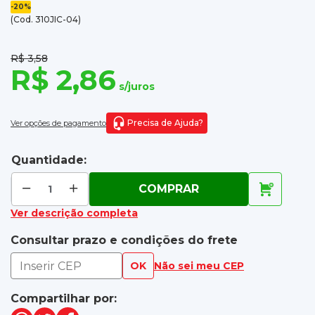
-20%
(Cod. 310JIC-04)
R$ 3,58
R$ 2,86
s/juros
Precisa de Ajuda?
Ver opções de pagamento
Quantidade:
COMPRAR
Ver descrição completa
Consultar prazo e condições do frete
OK
Não sei meu CEP
Compartilhar por: