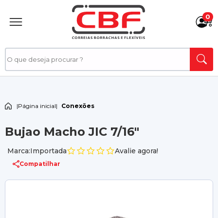
0
|
Página inicial
|
Conexões
Bujao Macho JIC 7/16"
Marca:Importada
Avalie agora!
Compatilhar