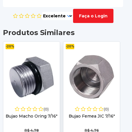
Faça o Login
Produtos Similares
-20%
-20%
-2
(0)
(0)
Bujao Macho Oring 7/16"
Bujao Femea JIC 7/16"
B
R$ 4,78
R$ 4,76