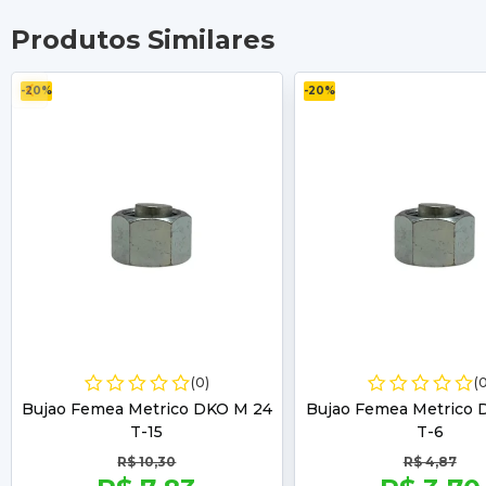
Produtos Similares
-20%
-20%
(0)
(
Bujao Femea Metrico DKO M 24
Bujao Femea Metrico 
T-15
T-6
R$ 10,30
R$ 4,87