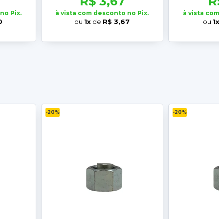
R$ 3,67
R
no Pix.
à vista com desconto no Pix.
à vista co
0
ou
1x
de
R$ 3,67
ou
1
-20%
-20%