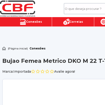
Conexões
Correias
|
Página inicial
|
Conexões
Bujao Femea Metrico DKO M 22 T-
Marca:Importada
Avalie agora!