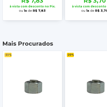
R$ 7,83
R$ 3,70
à vista com desconto no Pix.
à vista com desconto 
ou
1x
de
R$ 7,83
ou
1x
de
R$ 3,7
Mais Procurados
-20%
-20%