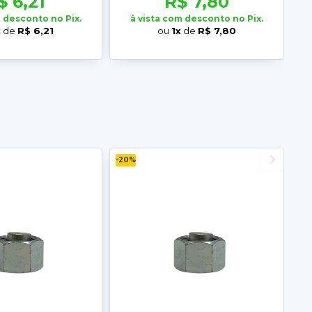
$ 6,21
R$ 7,80
m desconto no Pix.
à vista com desconto no Pix.
x
de
R$ 6,21
ou
1x
de
R$ 7,80
-20%