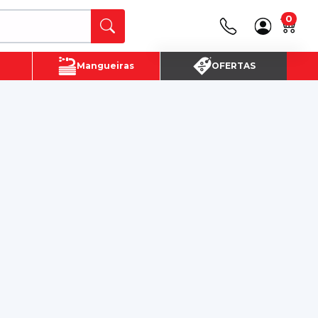
0
Canais de Atendimento
Mangueiras
OFERTAS
(16) 3720 - 4700
SAC:
(16)3720-4700