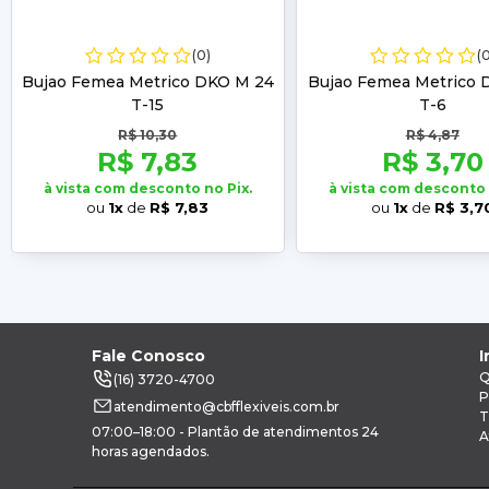
(0)
(
Bujao Femea Metrico DKO M 24
Bujao Femea Metrico 
T-15
T-6
R$ 10,30
R$ 4,87
R$ 7,83
R$ 3,70
à vista com desconto no Pix.
à vista com desconto 
ou
1x
de
R$ 7,83
ou
1x
de
R$ 3,7
Fale Conosco
I
Q
(16) 3720-4700
P
atendimento@cbfflexiveis.com.br
T
07:00–18:00 - Plantão de atendimentos 24
A
horas agendados.