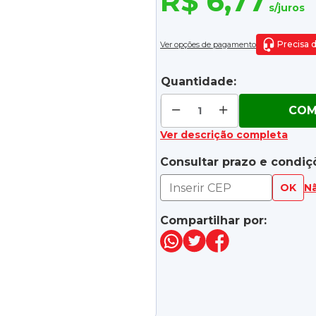
R$ 6,77
s/juros
Precisa 
Ver opções de pagamento
Quantidade:
COM
Ver descrição completa
Consultar prazo e condiç
OK
N
Compartilhar por: