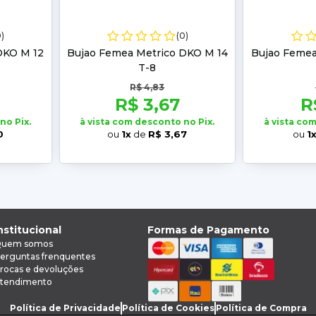
0)
(0)
DKO M 12
Bujao Femea Metrico DKO M 14
Bujao Femea
T-8
R$ 4,83
R$ 3,67
R
no Pix.
à vista com desconto no Pix.
à vista co
0
ou
1x
de
R$ 3,67
ou
1
nstitucional
Formas de Pagamento
uem somos
erguntas frenquentes
rocas e devoluções
tendimento
Política de Privacidade
Política de Cookies
Política de Compra