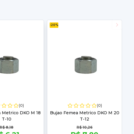
-20%
(0)
(0)
 Metrico DKO M 18
Bujao Femea Metrico DKO M 20
T-10
T-12
R$ 8,18
R$ 10,26