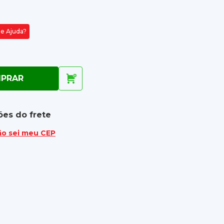
de Ajuda?
PRAR
ões do frete
ão sei meu CEP