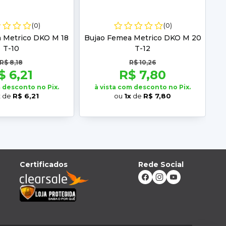
(0)
(0)
 Metrico DKO M 18
Bujao Femea Metrico DKO M 20
T-10
T-12
R$ 8,18
R$ 10,26
$ 6,21
R$ 7,80
m desconto no Pix.
à vista com desconto no Pix.
x
de
R$ 6,21
ou
1x
de
R$ 7,80
Certificados
Rede Social