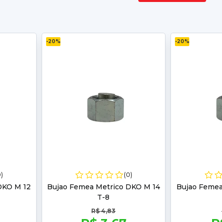
-20%
-20%
0)
(0)
DKO M 12
Bujao Femea Metrico DKO M 14
Bujao Femea
T-8
R$ 4,83