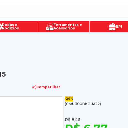
Rodas e
Ferramentas e
EPI
Rodízios
Acessórios
15
Compatilhar
-20%
(Cod. 300DKO-M22)
R$ 8,46