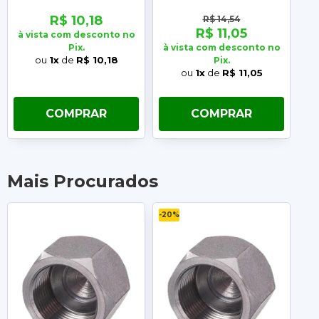
R$ 10,18
R$ 14,54
R$ 11,05
à vista com desconto no
Pix.
à vista com desconto no
à 
ou
1x
de
R$ 10,18
Pix.
ou
1x
de
R$ 11,05
COMPRAR
COMPRAR
Mais Procurados
-20%
-2