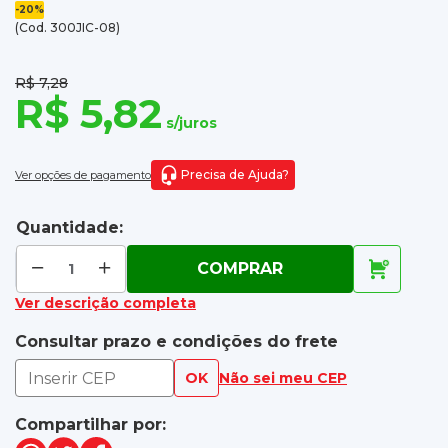
-20%
(Cod. 300JIC-08)
R$ 7,28
R$ 5,82
s/juros
Precisa de Ajuda?
Ver opções de pagamento
Quantidade:
COMPRAR
Ver descrição completa
Consultar prazo e condições do frete
OK
Não sei meu CEP
Compartilhar por: