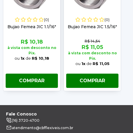
(0)
(0)
Bujao Femea JIC 1.1/16"
Bujao Femea JIC 1.5/16"
R$ 10,18
R$ 14,54
R$ 11,05
à vista com desconto no
Pix.
à vista com desconto no
à 
ou
1x
de
R$ 10,18
Pix.
ou
1x
de
R$ 11,05
COMPRAR
COMPRAR
Fale Conosco
(16) 3720-4700
atendimento@cbfflexiveis.com.br