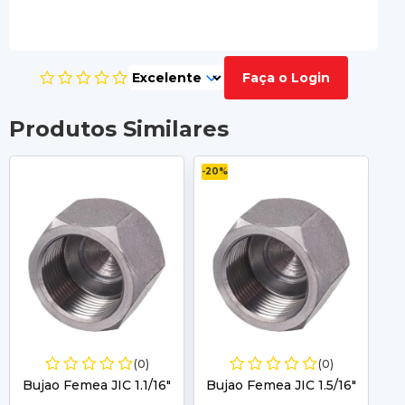
Faça o Login
Produtos Similares
-20%
-2
(0)
(0)
Bujao Femea JIC 1.1/16"
Bujao Femea JIC 1.5/16"