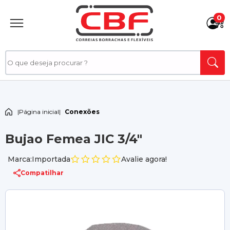
0
|
Página inicial
|
Conexões
Bujao Femea JIC 3/4"
Marca:Importada
Avalie agora!
Compatilhar