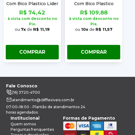
Com Bico Plastico Lider
Com Bico Plastico
CA 29391 Cartom
Nobuck CA 41335
R$ 74,42
R$ 109,88
Cartom N°38
à vista com desconto no
à vista com desconto no
à 
Pix.
Pix.
ou
7x
de
R$ 11,19
ou
10x
de
R$ 11,57
COMPRAR
COMPRAR
Fale Conosco
(16) 3720-4700
atendimento@cbfflexiveis.com.br
07:00–18:00 - Plantão de atendimentos 24
horas agendados.
Institucional
Formas de Pagamento
Quem somos
Perguntas frenquentes
Trocas e devoluções