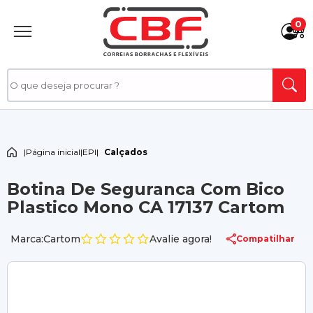
0
|
Página inicial
|
EPI
|
Calçados
Botina De Seguranca Com Bico
Plastico Mono CA 17137 Cartom
Marca:Cartom
Avalie agora!
Compatilhar