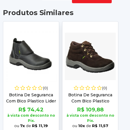
Produtos Similares
(0)
(0)
Botina De Seguranca
Botina De Seguranca
B
Com Bico Plastico Lider
Com Bico Plastico
CA 29391 Cartom
Nobuck CA 41335
R$ 74,42
R$ 109,88
Cartom N°38
à vista com desconto no
à vista com desconto no
à 
Pix.
Pix.
ou
7x
de
R$ 11,19
ou
10x
de
R$ 11,57