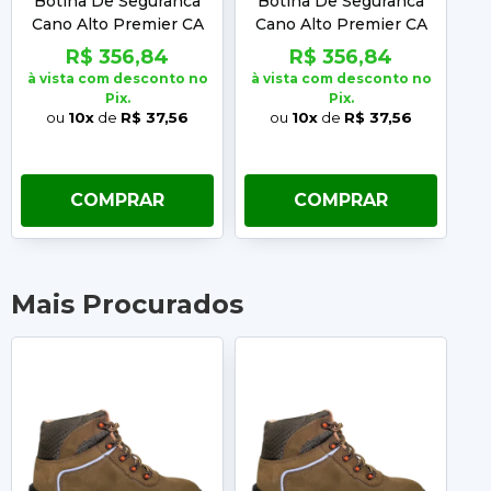
Botina De Seguranca
Botina De Seguranca
B
Cano Alto Premier CA
Cano Alto Premier CA
C
41370 Marluvas N° 36
41370 Marluvas N° 37
4
R$ 356,84
R$ 356,84
à vista com desconto no
à vista com desconto no
à 
Pix.
Pix.
ou
10x
de
R$ 37,56
ou
10x
de
R$ 37,56
COMPRAR
COMPRAR
Mais Procurados