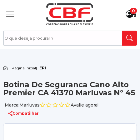
0
|
Página inicial
|
EPI
Botina De Seguranca Cano Alto
Premier CA 41370 Marluvas N° 45
Marca:Marluvas
Avalie agora!
Compatilhar