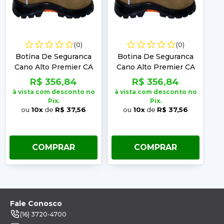
(0)
(0)
Botina De Seguranca
Botina De Seguranca
B
Cano Alto Premier CA
Cano Alto Premier CA
C
41370 Marluvas N° 36
41370 Marluvas N° 37
4
R$ 356,84
R$ 356,84
à vista com desconto no
à vista com desconto no
à 
Pix.
Pix.
ou
10x
de
R$ 37,56
ou
10x
de
R$ 37,56
COMPRAR
COMPRAR
Fale Conosco
(16) 3720-4700