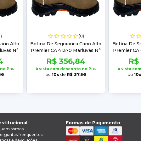
0)
(0)
ano Alto
Botina De Seguranca Cano Alto
Botina De S
luvas N°
Premier CA 41370 Marluvas N°
Premier CA 
39
4
R$ 356,84
R$
no Pix.
à vista com desconto no Pix.
à vista co
56
ou
10x
de
R$ 37,56
ou
10
nstitucional
Formas de Pagamento
uem somos
erguntas frenquentes
rocas e devoluções