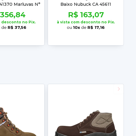
41370 Marluvas N°
Baixo Nubuck CA 45611
41
Marluvas
 356,84
R$ 163,07
m desconto no Pix.
à vista com desconto no Pix.
x
de
R$ 37,56
ou
10x
de
R$ 17,16