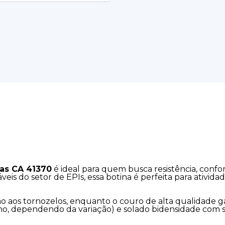
vas CA 41370
é ideal para quem busca resistência, conf
s do setor de EPIs, essa botina é perfeita para atividade
 aos tornozelos, enquanto o couro de alta qualidade gar
no, dependendo da variação) e solado bidensidade com s