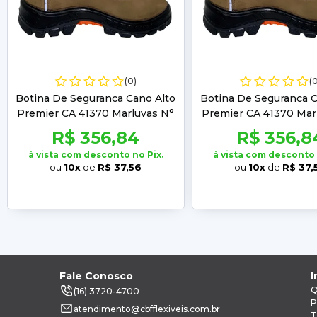
(0)
(
Botina De Seguranca Cano Alto
Botina De Seguranca C
Premier CA 41370 Marluvas N°
Premier CA 41370 Mar
37
38
R$ 356,84
R$ 356,8
à vista com desconto no Pix.
à vista com desconto 
ou
10x
de
R$ 37,56
ou
10x
de
R$ 37,
Fale Conosco
I
Q
(16) 3720-4700
P
atendimento@cbfflexiveis.com.br
T