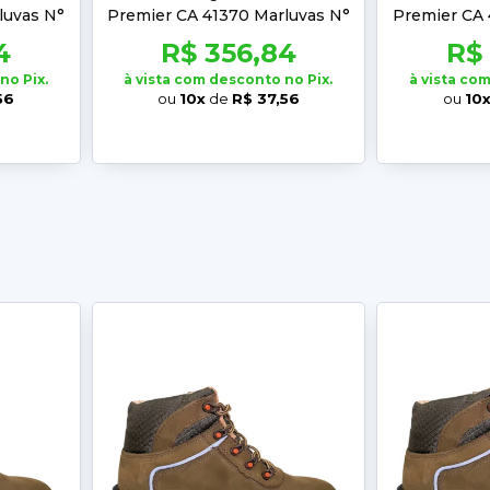
luvas N°
Premier CA 41370 Marluvas N°
Premier CA 
39
4
R$ 356,84
R$
no Pix.
à vista com desconto no Pix.
à vista co
56
ou
10x
de
R$ 37,56
ou
10