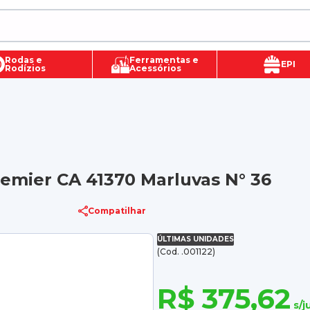
Rodas e
Ferramentas e
EPI
Rodízios
Acessórios
emier CA 41370 Marluvas N° 36
Compatilhar
ÚLTIMAS UNIDADES
(Cod. .001122)
R$ 375,62
s/j