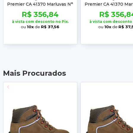
Premier CA 41370 Marluvas N°
Premier CA 41370 Mar
37
38
R$ 356,84
R$ 356,8
à vista com desconto no Pix.
à vista com desconto 
ou
10x
de
R$ 37,56
ou
10x
de
R$ 37,
Mais Procurados