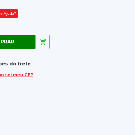
de Ajuda?
PRAR
ões do frete
ão sei meu CEP