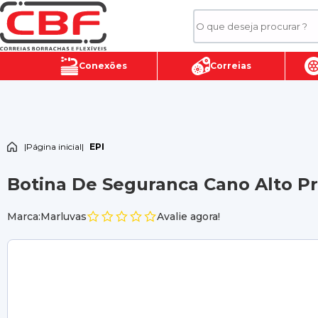
Conexões
Correias
|
Página inicial
|
EPI
Botina De Seguranca Cano Alto Pr
Marca:Marluvas
Avalie agora!