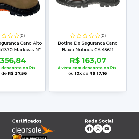
(0)
(0)
eguranca Cano Alto
Botina De Seguranca Cano
41370 Marluvas N°
Baixo Nubuck CA 45611
41
Marluvas
 356,84
R$ 163,07
m desconto no Pix.
à vista com desconto no Pix.
x
de
R$ 37,56
ou
10x
de
R$ 17,16
Certificados
Rede Social