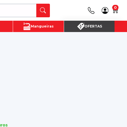
0
Canais de Atendimento
Mangueiras
OFERTAS
(16) 3720 - 4700
SAC:
(16)3720-4700
uros