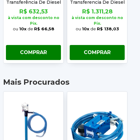
Transferência De Diesel
Transferencia De Diesel
P
Sem Filtro 303
304 Yamaguchi
R$ 632,53
R$ 1.311,28
Yamaguchi
à vista com desconto no
à vista com desconto no
à 
Pix.
Pix.
ou
10x
de
R$ 66,58
ou
10x
de
R$ 138,03
COMPRAR
COMPRAR
Mais Procurados