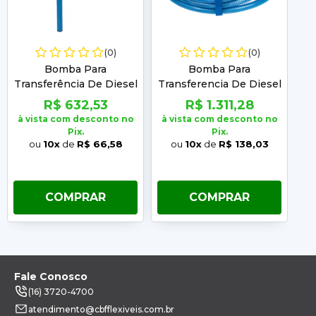
(0)
(0)
Bomba Para
Bomba Para
B
Transferência De Diesel
Transferencia De Diesel
P
Sem Filtro 303
304 Yamaguchi
R$ 632,53
R$ 1.311,28
Yamaguchi
à vista com desconto no
à vista com desconto no
à 
Pix.
Pix.
ou
10x
de
R$ 66,58
ou
10x
de
R$ 138,03
COMPRAR
COMPRAR
Fale Conosco
(16) 3720-4700
atendimento@cbfflexiveis.com.br