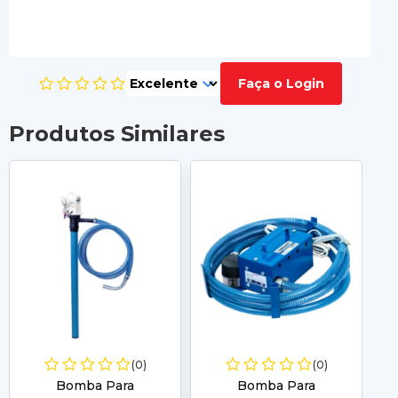
Faça o Login
Produtos Similares
(0)
(0)
Bomba Para
Bomba Para
B