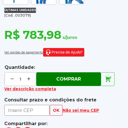
ÚLTIMAS UNIDADES
(Cod. .003079)
R$ 783,98
s/juros
Precisa de Ajuda?
Ver opções de pagamento
Quantidade:
COMPRAR
Ver descrição completa
Consultar prazo e condições do frete
OK
Não sei meu CEP
Compartilhar por: