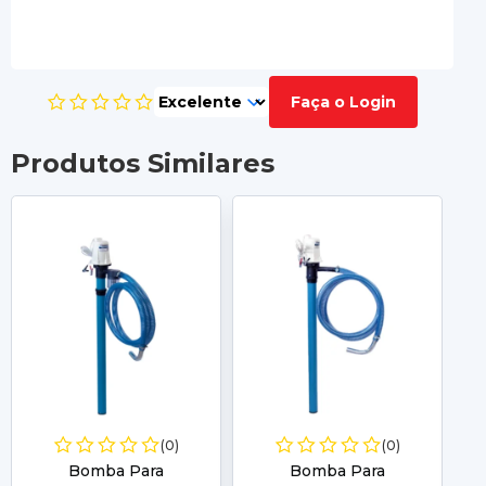
Faça o Login
Produtos Similares
(0)
(0)
Bomba Para
Bomba Para
B