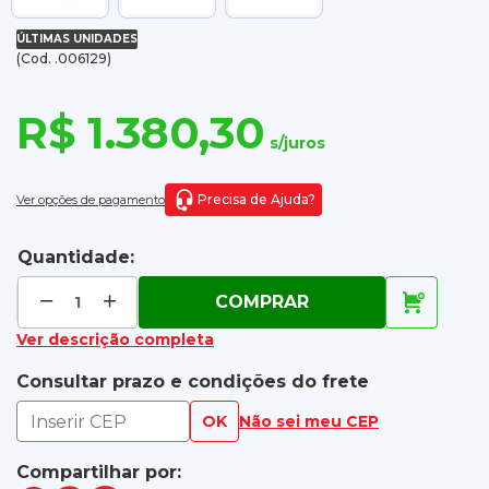
ÚLTIMAS UNIDADES
(Cod. .006129)
R$ 1.380,30
s/juros
Precisa de Ajuda?
Ver opções de pagamento
Quantidade:
COMPRAR
Ver descrição completa
Consultar prazo e condições do frete
OK
Não sei meu CEP
Compartilhar por: