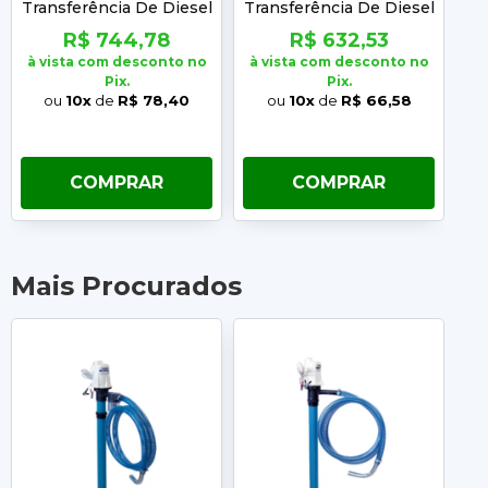
Transferência De Diesel
Transferência De Diesel
P
Com Filtro 303
Sem Filtro 303
R$ 744,78
R$ 632,53
Yamaguchi
Yamaguchi
à vista com desconto no
à vista com desconto no
à 
Pix.
Pix.
ou
10x
de
R$ 78,40
ou
10x
de
R$ 66,58
COMPRAR
COMPRAR
Mais Procurados