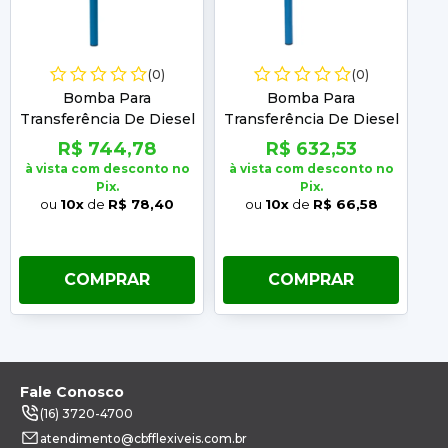
(0)
(0)
Bomba Para
Bomba Para
B
Transferência De Diesel
Transferência De Diesel
P
Com Filtro 303
Sem Filtro 303
R$ 744,78
R$ 632,53
Yamaguchi
Yamaguchi
à vista com desconto no
à vista com desconto no
à 
Pix.
Pix.
ou
10x
de
R$ 78,40
ou
10x
de
R$ 66,58
COMPRAR
COMPRAR
Fale Conosco
(16) 3720-4700
atendimento@cbfflexiveis.com.br