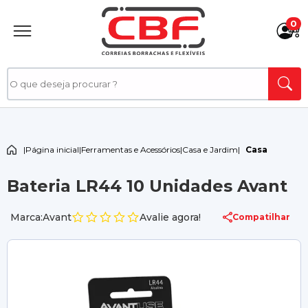
0
|
Página inicial
|
Ferramentas e Acessórios
|
Casa e Jardim
|
Casa
Bateria LR44 10 Unidades Avant
Marca:Avant
Avalie agora!
Compatilhar