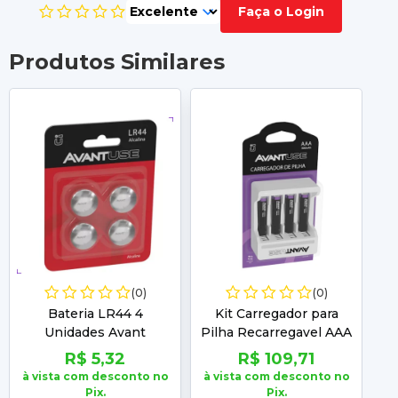
Faça o Login
Produtos Similares
(0)
(0)
Bateria LR44 4
Kit Carregador para
Pi
Unidades Avant
Pilha Recarregavel AAA
Avant 4 Unidades
R$ 5,32
R$ 109,71
à vista com desconto no
à vista com desconto no
à 
Pix.
Pix.