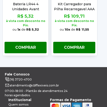
Bateria LR44 4
Kit Carregador para
Pi
Unidades Avant
Pilha Recarregavel AAA
Avant 4 Unidades
R$ 5,32
R$ 109,71
à vista com desconto no
à vista com desconto no
à 
Pix.
Pix.
ou
1x
de
R$ 5,32
ou
10x
de
R$ 11,55
COMPRAR
COMPRAR
Fale Conosco
(16) 3720-4700
atendimento@cbfflexiveis.com.br
07:00–18:00 - Plantão de atendimentos 24
horas agendados.
Institucional
Formas de Pagamento
Quem somos