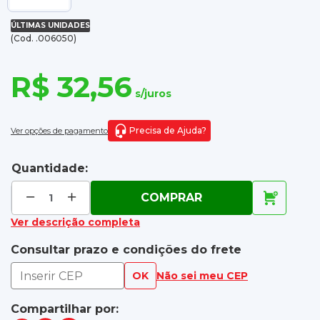
ÚLTIMAS UNIDADES
(Cod. .006050)
R$ 32,56
s/juros
Precisa de Ajuda?
Ver opções de pagamento
Quantidade:
COMPRAR
Ver descrição completa
Consultar prazo e condições do frete
OK
Não sei meu CEP
Compartilhar por: