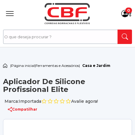
0
|
Página inicial
|
Ferramentas e Acessórios
|
Casa e Jardim
Aplicador De Silicone
Profissional Elite
Marca:Importada
Avalie agora!
Compatilhar