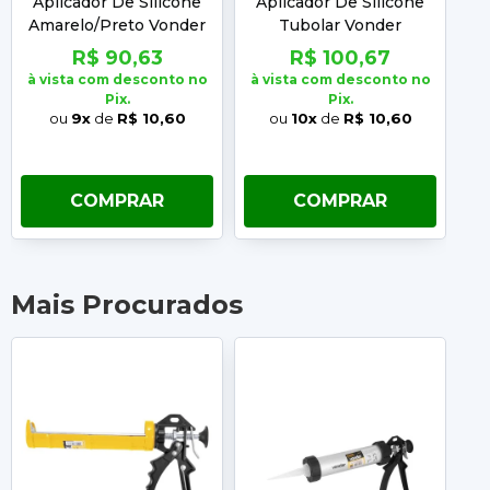
Aplicador De Silicone
Aplicador De Silicone
Amarelo/Preto Vonder
Tubolar Vonder
Ac
R$ 90,63
R$ 100,67
à vista com desconto no
à vista com desconto no
Pix.
Pix.
à 
ou
9x
de
R$ 10,60
ou
10x
de
R$ 10,60
COMPRAR
COMPRAR
Mais Procurados
-10