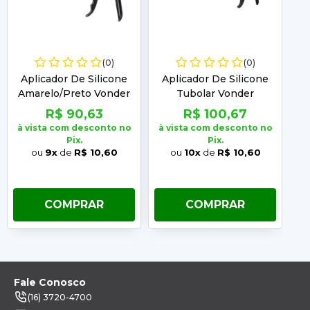
(0)
(0)
Aplicador De Silicone
Aplicador De Silicone
Amarelo/Preto Vonder
Tubolar Vonder
Ac
R$ 90,63
R$ 100,67
à vista com desconto no
à vista com desconto no
Pix.
Pix.
à 
ou
9x
de
R$ 10,60
ou
10x
de
R$ 10,60
COMPRAR
COMPRAR
Fale Conosco
(16) 3720-4700