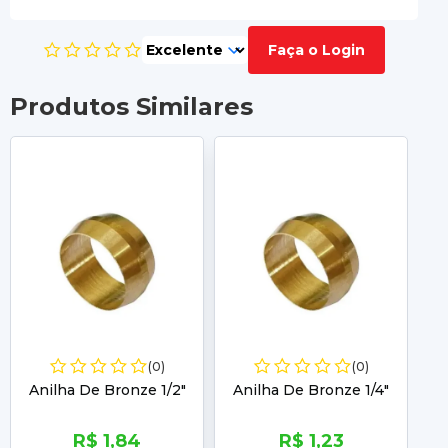
Faça o Login
Produtos Similares
(0)
(0)
Anilha De Bronze 1/2"
Anilha De Bronze 1/4"
An
R$ 1,84
R$ 1,23