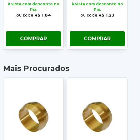
à vista com desconto no
à vista com desconto no
à 
Pix.
Pix.
ou
1x
de
R$ 1,84
ou
1x
de
R$ 1,23
COMPRAR
COMPRAR
Mais Procurados