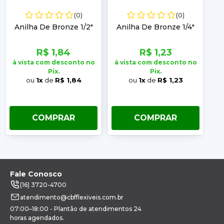
(0)
(0)
Anilha De Bronze 1/2"
Anilha De Bronze 1/4"
An
R$ 1,84
R$ 1,23
à vista com desconto no
à vista com desconto no
à 
Pix.
Pix.
ou
1x
de
R$ 1,84
ou
1x
de
R$ 1,23
COMPRAR
COMPRAR
Fale Conosco
(16) 3720-4700
atendimento@cbfflexiveis.com.br
07:00–18:00 - Plantão de atendimentos 24
horas agendados.