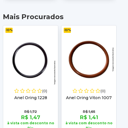
Mais Procurados
-10%
-10%
-10
(0)
(0)
Anel Oring 1228
Anel Oring Viton 1007
A
R$ 1,72
R$ 1,65
R$ 1,47
R$ 1,41
à vista com desconto no
à vista com desconto no
à 