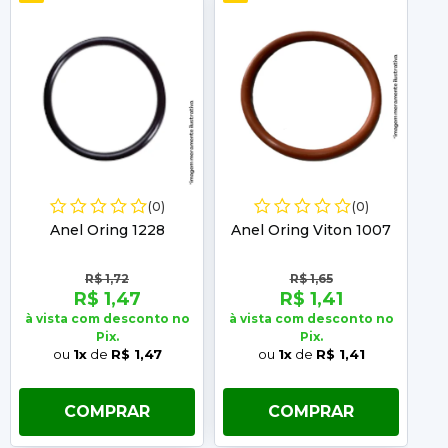
(0)
(0)
Anel Oring 1228
Anel Oring Viton 1007
A
R$ 1,72
R$ 1,65
R$ 1,47
R$ 1,41
à vista com desconto no
à vista com desconto no
à 
Pix.
Pix.
ou
1x
de
R$ 1,47
ou
1x
de
R$ 1,41
COMPRAR
COMPRAR