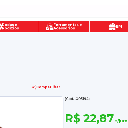
Rodas e
Ferramentas e
EPI
Rodízios
Acessórios
Compatilhar
(Cod. .005194)
R$ 22,87
s/juro