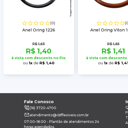
(0)
(
Anel Oring 1226
Anel Oring Viton 
R$ 1,63
R$ 1,65
R$ 1,40
R$ 1,41
à vista com desconto no Pix.
à vista com desconto 
ou
1x
de
R$ 1,40
ou
1x
de
R$ 1,4
Fale Conosco
I
Q
(16) 3720-4700
P
atendimento@cbfflexiveis.com.br
T
07:00–18:00 - Plantão de atendimentos 24
A
horas agendados.