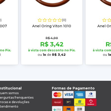
0)
(0)
1007
Anel Oring Viton 1010
Anel Or
R$ 4,00
R$ 3,42
R
no Pix.
à vista com desconto no Pix.
à vista co
1
ou
1x
de
R$ 3,42
ou
1
nstitucional
Formas de Pagamento
uem somos
erguntas frenquentes
rocas e devoluções
tendimento