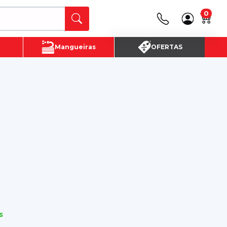
0
Canais de Atendimento
Mangueiras
OFERTAS
(16) 3720 - 4700
SAC:
(16)3720-4700
s