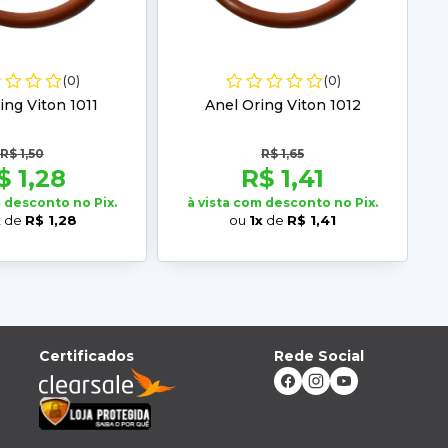
(0)
(0)
ing Viton 1011
Anel Oring Viton 1012
R$ 1,50
R$ 1,65
$ 1,28
R$ 1,41
m desconto no Pix.
à vista com desconto no Pix.
x
de
R$ 1,28
ou
1x
de
R$ 1,41
Certificados
Rede Social