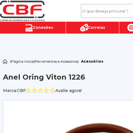
Conexões
Correias
|
Página inicial
|
Ferramentas e Acessórios
|
Acessórios
Anel Oring Viton 1226
Marca:CBF
Avalie agora!