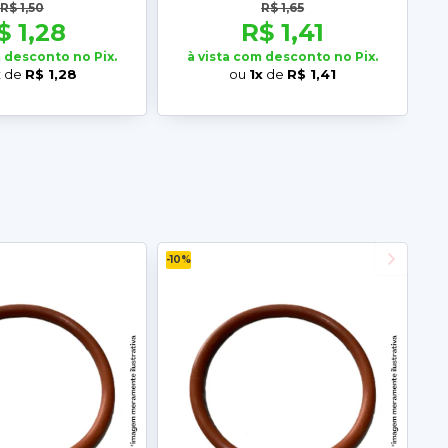
R$ 1,50
R$ 1,65
$ 1,28
R$ 1,41
m desconto no Pix.
à vista com desconto no Pix.
x
de
R$ 1,28
ou
1x
de
R$ 1,41
-10%