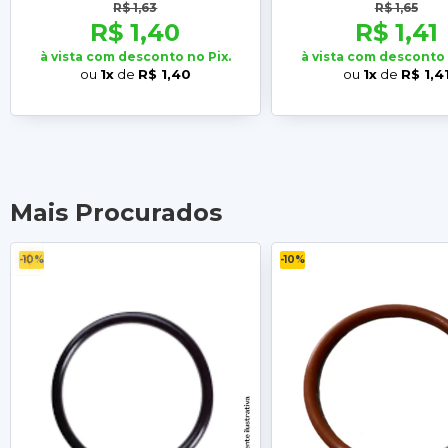
R$ 1,63
R$ 1,65
R$ 1,40
R$ 1,41
à vista com desconto no Pix.
à vista com desconto 
ou
1x
de
R$ 1,40
ou
1x
de
R$ 1,4
Mais Procurados
-10%
-10%