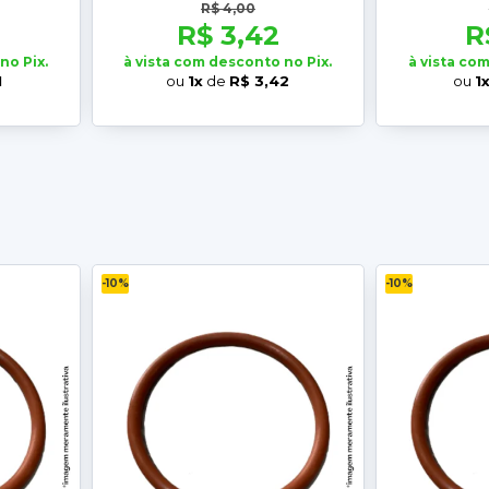
R$ 4,00
R$ 3,42
R
no Pix.
à vista com desconto no Pix.
à vista co
1
ou
1x
de
R$ 3,42
ou
1
-10%
-10%