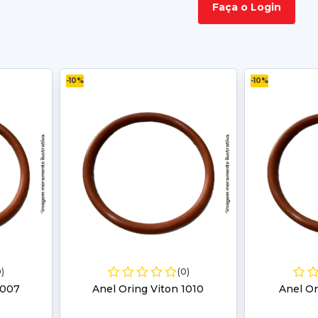
Faça o Login
-10%
-10%
0)
(0)
1007
Anel Oring Viton 1010
Anel Or