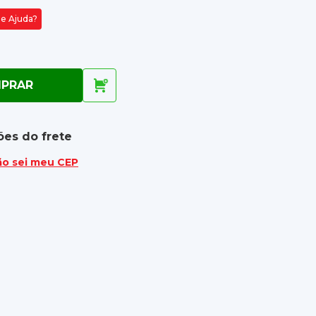
de Ajuda?
PRAR
ões do frete
ão sei meu CEP