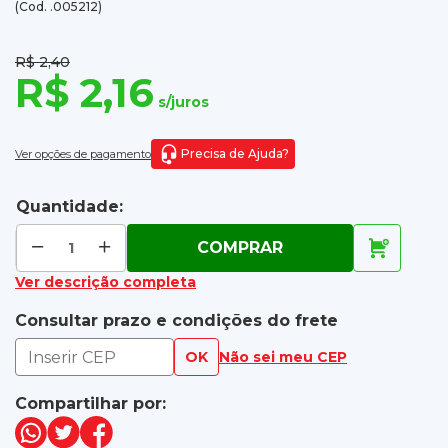
(Cod. .005212)
R$ 2,40
R$ 2,16
s/juros
Precisa de Ajuda?
Ver opções de pagamento
Quantidade:
COMPRAR
Ver descrição completa
Consultar prazo e condições do frete
OK
Não sei meu CEP
Compartilhar por: