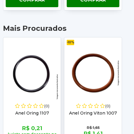
Mais Procurados
-10%
-10
(0)
(0)
Anel Oring 1107
Anel Oring Viton 1007
A
R$ 0,21
R$ 1,65
R$ 1,41