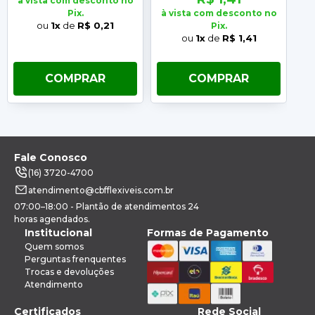
à vista com desconto no
Pix.
à vista com desconto no
à 
ou
1x
de
R$ 0,21
Pix.
ou
1x
de
R$ 1,41
COMPRAR
COMPRAR
Fale Conosco
(16) 3720-4700
atendimento@cbfflexiveis.com.br
07:00–18:00 - Plantão de atendimentos 24
horas agendados.
Institucional
Formas de Pagamento
Quem somos
Perguntas frenquentes
Trocas e devoluções
Atendimento
Certificados
Rede Social