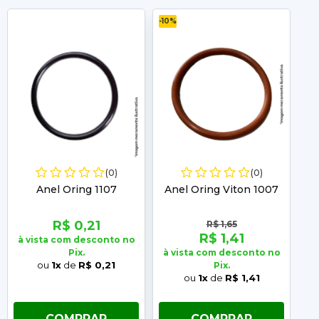
-10%
-10
(0)
(0)
Anel Oring 1107
Anel Oring Viton 1007
A
R$ 0,21
R$ 1,65
R$ 1,41
à vista com desconto no
Pix.
à vista com desconto no
à 
ou
1x
de
R$ 0,21
Pix.
ou
1x
de
R$ 1,41
COMPRAR
COMPRAR