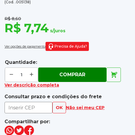
(Cod. .005138)
R$ 8,60
R$ 7,74
s/juros
Precisa de Ajuda?
Ver opções de pagamento
Quantidade:
COMPRAR
Ver descrição completa
Consultar prazo e condições do frete
OK
Não sei meu CEP
Compartilhar por: