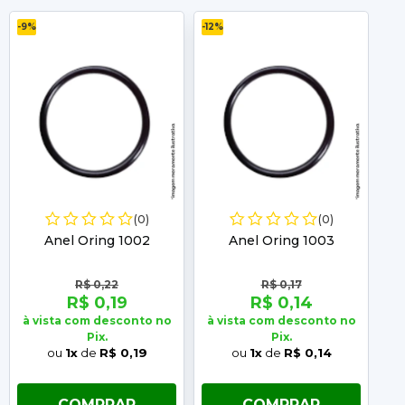
-9%
-12%
-11%
(0)
(0)
Anel Oring 1002
Anel Oring 1003
R$ 0,22
R$ 0,17
R$ 0,19
R$ 0,14
à vista com desconto no
à vista com desconto no
à 
Pix.
Pix.
ou
1x
de
R$ 0,19
ou
1x
de
R$ 0,14
COMPRAR
COMPRAR