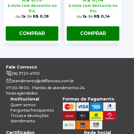
à vista com desconto no
à vista com desconto no
à 
Pix.
Pix.
ou
1x
de
R$ 0,19
ou
1x
de
R$ 0,14
COMPRAR
COMPRAR
Fale Conosco
(16) 3720-4700
atendimento@cbfflexiveis.com.br
07:00–18:00 - Plantão de atendimentos 24
horas agendados.
Institucional
Formas de Pagamento
Quem somos
Perguntas frenquentes
Trocas e devoluções
Atendimento
Certificados
Rede Social